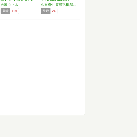
がで…
吉濱 ツトム
久田樹生,渡部正和,深澤夜,いななほ,小田付ハツゐ
登録
125
登録
24