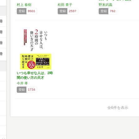
も…
村上 春樹
松田 青子
野末武義
登録
8601
登録
2537
登録
762
冊
冊
冊
冊
いつも幸せな人は、2時
間の使い方の天才
今井 孝
登録
1734
全6件を表示