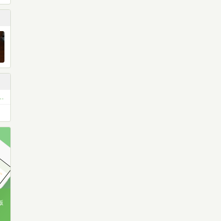
お薦め本 ベスト11 or ベスト5
版
、