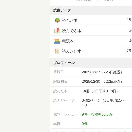
読書データ
18
読んだ本
6
読んでる本
0
積読本
26
読みたい本
プロフィール
登録日
2025/12/27（225日経過）
記録初日
2025/12/30（222日経過）
読んだ本
18冊（1日平均0.08冊)
読んだページ
3492ページ（1日平均15ペー
ジ）
感想・レビュー
9件（投稿率50.0%）
本棚
0棚