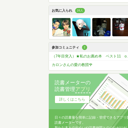
お気に入られ
26人
参加コミュニティ
2
（7年目突入）★私の
カロンさんの愛の教団🌹
読書メーターの
読書管理
アプリ
詳しくはこちら
日々の読書量を簡単に記録・管理できるアプリ
読書メーターです。
新たな本との出会いや読書仲間とのつながりが