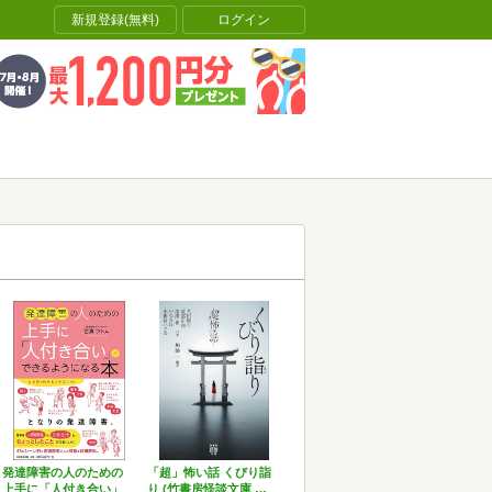
新規登録(無料)
ログイン
発達障害の人のための
「超」怖い話 くびり詣
上手に「人付き合い」
り (竹書房怪談文庫 …