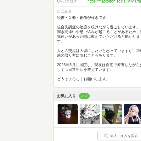
URL/ブログ
https://mastodon.social/@Mar
自己紹介
読書・音楽・創作が好きです。
統合失調症の治療を続けながら過ごしています。
聞き間違いや思い込みが起こることがあるため、
識違いがあった際は教えていただけると助かりま
す。
人との交流は大切にしたいと思っていますが、距
感の取り方に悩むこともあります。
2026年6月に退院し、現在は自宅で療養しながら
しずつ日常生活を整えています。
どうぞよろしくお願いします。
お気に入り
28人
知人・友人を探す