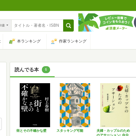
n和書
は
本ランキング
作家ランキング
読んでる本
6
街とその不確かな壁
スタッキング可能
夫婦・カップルのため
のアサーション: 自分