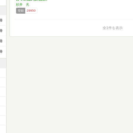
…
杉井 光
登録
29950
冊
全1件を表示
冊
冊
冊