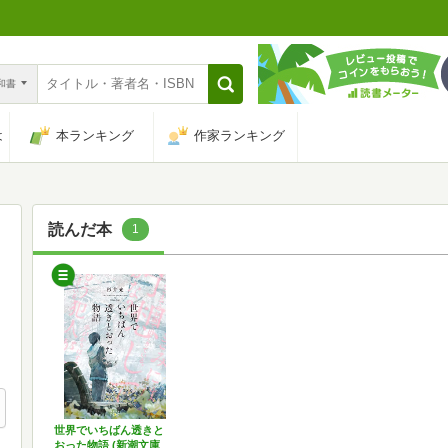
n和書
は
本ランキング
作家ランキング
読んだ本
1
世界でいちばん透きと
おった物語 (新潮文庫