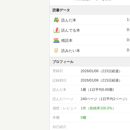
読書データ
1
読んだ本
0
読んでる本
0
積読本
0
読みたい本
プロフィール
登録日
2026/01/06（215日経過）
記録初日
2026/01/06（215日経過）
読んだ本
1冊（1日平均0.00冊)
読んだページ
240ページ（1日平均1ページ）
感想・レビュー
1件（投稿率100.0%）
本棚
0棚
自己紹介