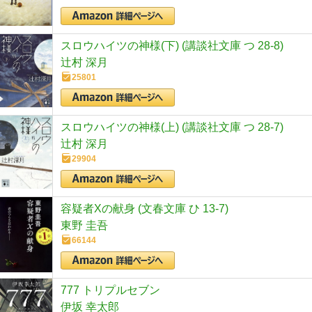
スロウハイツの神様(下) (講談社文庫 つ 28-8)
辻村 深月
25801
スロウハイツの神様(上) (講談社文庫 つ 28-7)
辻村 深月
29904
容疑者Xの献身 (文春文庫 ひ 13-7)
東野 圭吾
66144
777 トリプルセブン
伊坂 幸太郎