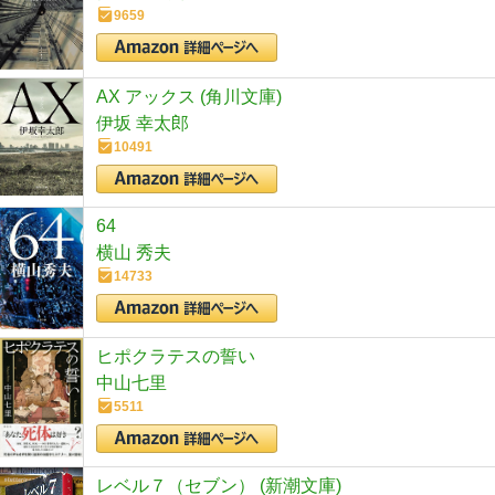
9659
AX アックス (角川文庫)
伊坂 幸太郎
10491
64
横山 秀夫
14733
ヒポクラテスの誓い
中山七里
5511
レベル７（セブン） (新潮文庫)