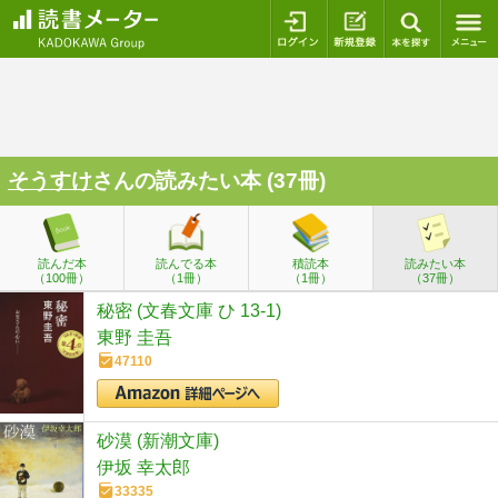
ログイン
新規登録
本を探
そうすけ
さんの読みたい本 (37冊)
読んだ本
読んでる本
積読本
読みたい本
（100冊）
（1冊）
（1冊）
（37冊）
秘密 (文春文庫 ひ 13-1)
東野 圭吾
47110
砂漠 (新潮文庫)
伊坂 幸太郎
33335