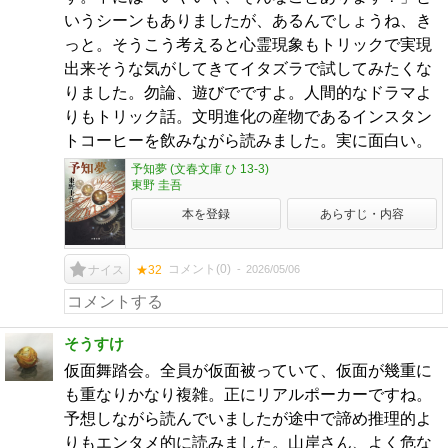
いうシーンもありましたが、あるんでしょうね、き
っと。そうこう考えると心霊現象もトリックで実現
出来そうな気がしてきてイタズラで試してみたくな
りました。勿論、遊びでですよ。人間的なドラマよ
りもトリック話。文明進化の産物であるインスタン
トコーヒーを飲みながら読みました。実に面白い。
予知夢 (文春文庫 ひ 13-3)
東野 圭吾
本を登録
あらすじ・内容
コメント(
0
)
2026/05/06
ナイス
★32
そうすけ
仮面舞踏会。全員が仮面被っていて、仮面が幾重に
も重なりかなり複雑。正にリアルポーカーですね。
予想しながら読んでいましたが途中で諦め推理的よ
りもエンタメ的に読みました。山岸さん、よく危な