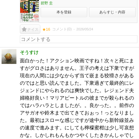
碧野 圭
本を登録
あらすじ・内容
コメント(
0
)
2026/05/24
ナイス
★16
そうすけ
面白かった！アクション映画ですね！次々と死にま
すがグロさはありません。王子の考えは下衆ですが
現在の人間には少なからず当て嵌まる狡猾さがある
のではと思い読んでました。下衆過ぎて最終的にレ
ジェンドにやられるのは爽快でした。レジェンド夫
婦格好良い！マリアビートルの彼までが殺られるの
ではハラハラとしましたが。。良かった。。前作の
アサガオや鈴木まで出てきておぉっ！っとなりまし
た。最初はスローな感じですが途中から新幹線並み
の速度で進みます。にしても檸檬蜜柑は少し可哀想
かな。しかしれもんもかつやくしたきかんしゃでし