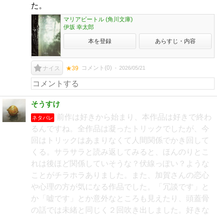
た。
マリアビートル (角川文庫)
伊坂 幸太郎
本を登録
あらすじ・内容
コメント(
0
)
2026/05/21
ナイス
★39
そうすけ
前作は好きから始まり、本作品は好きで終わ
ネタバレ
るんですね。全作品は凝ったトリックでしたが、今
回はトリックはあまりなくて人間関係でかき回して
くる。サラサラと読み返してみると、ほんのりとこ
れは後ほど関係していそうな？伏線っぽい？ような
ことがチラホラありました。また、加賀さんの恋心
や心理の方が気になる作品でした。「冗談です」と
か「嘘です」とか意外なところも見えたり、頭蓋骨
の話では未緒と同じく２回吹き出しました。好きな