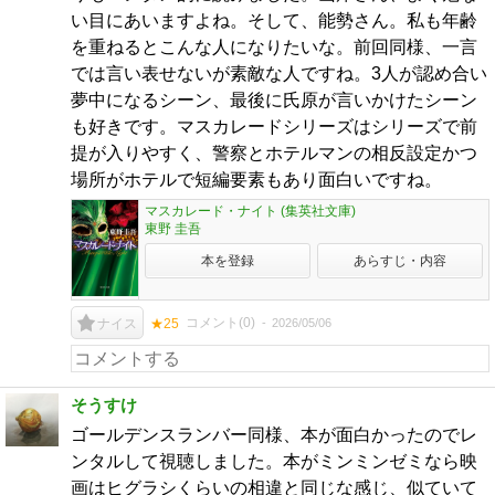
い目にあいますよね。そして、能勢さん。私も年齢
を重ねるとこんな人になりたいな。前回同様、一言
では言い表せないが素敵な人ですね。3人が認め合い
夢中になるシーン、最後に氏原が言いかけたシーン
も好きです。マスカレードシリーズはシリーズで前
提が入りやすく、警察とホテルマンの相反設定かつ
場所がホテルで短編要素もあり面白いですね。
マスカレード・ナイト (集英社文庫)
東野 圭吾
本を登録
あらすじ・内容
コメント(
0
)
2026/05/06
ナイス
★25
そうすけ
ゴールデンスランバー同様、本が面白かったのでレ
ンタルして視聴しました。本がミンミンゼミなら映
画はヒグラシくらいの相違と同じな感じ、似ていて