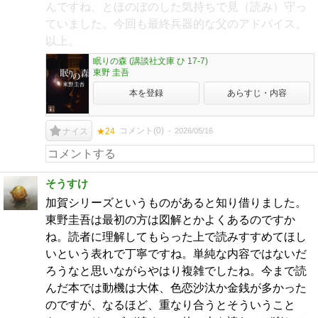
んですね、とほのぼのした気持ちで見（読み）守っ
ていました。今回も最終兵器的な父のアドバイス。
以上。
眠りの森 (講談社文庫 ひ 17-7)
東野 圭吾
本を登録
あらすじ・内容
コメント(
0
)
2026/05/16
ナイス
★24
そうすけ
加賀シリーズというものがあると知り借りました。
東野圭吾は最初の方は図解とかよくあるのですか
ね。読者に理解してもらった上で読みすすめてほし
いという表れで丁寧ですね。単純な内容ではないだ
ろうなと思いながらやはり複雑でしたね。今まで読
んだ本では動機は大体、色恋沙汰か金銭が多かった
のですが、なるほど、重なり合うとそういうこと