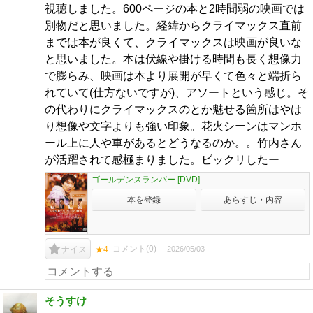
視聴しました。600ページの本と2時間弱の映画では
別物だと思いました。経緯からクライマックス直前
までは本が良くて、クライマックスは映画が良いな
と思いました。本は伏線や掛ける時間も長く想像力
で膨らみ、映画は本より展開が早くて色々と端折ら
れていて(仕方ないですが)、アソートという感じ。そ
の代わりにクライマックスのとか魅せる箇所はやは
り想像や文字よりも強い印象。花火シーンはマンホ
ール上に人や車があるとどうなるのか。。竹内さん
が活躍されて感極まりました。ビックリしたー
ゴールデンスランバー [DVD]
本を登録
あらすじ・内容
コメント(
0
)
2026/05/03
ナイス
★4
そうすけ