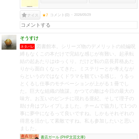
コメント(
0
)
2026/05/29
ナイス
★7
そうすけ
図書館本。シリーズ物のデメリットの続編呪
ネタバレ
縛もなくこの本だけで完結な感じが有難い。起承転
結の起あたりはゆっくり。だけど転の店長昇格あた
りから面白くなってきた。ミステリーとか考えなが
らというのではなくドラマを観ている感じ。うるっ
とくるし仕事のモチベーションが上がる１冊でし
た。巨大な組織の陰謀。かつての敵は今日の最大の
味方。お互いのピンチに現れる亜紀、そして理子の
助け舟はブレイブしました。チームで協力して1つの
事に夢中になるって良いですね。しかもそれぞれの
得意を活かして素敵ですね。私も参加したいと思い
ました。
書店ガール (PHP文芸文庫)