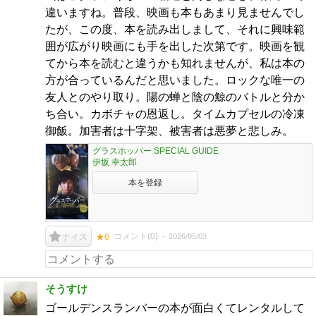
違いますね。普段、映画も本もあまり見ませんでし
たが、この度、本を読み出しまして、それに興味範
囲が広がり映画にも手を出した次第です。映画を観
てから本を読むと違うかも知れませんが、私は本の
方が合っているんだと思いました。ロックな唯一の
友人とのやり取り。陽の蝉と陰の鯨のバトルと分か
ち合い。カボチャの恩返し。タイムカプセルの冷凍
御飯。加害者は十字架、被害者は悪夢と悲しみ。
グラスホッパー SPECIAL GUIDE
伊坂 幸太郎
本を登録
コメント(
0
)
2026/05/03
ナイス
★6
そうすけ
ゴールデンスランバーの本が面白くてレンタルして