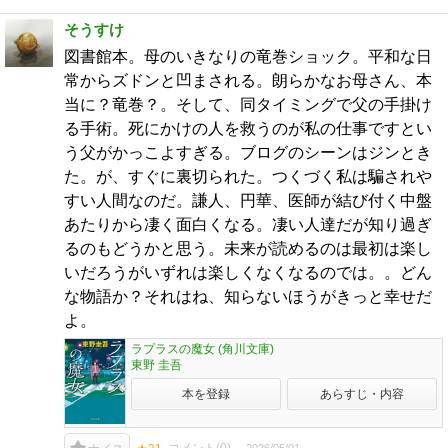
そうすけ
図書館本。母のいきなりの竜巻ショック。平和な日
常からズドンと凹まされる。朗らかなお母さん、本
当に？竜巻？。そして、同タイミングで父の手掛け
る手術。死にかけの人を救うのが私の仕事ですとい
う父がかっこよすぎる。ブログのシーンはジンとき
た。が、すぐに裏切られた。つくづく私は騙されや
すい人間なのだ。謙人、円華、医師が結び付く中盤
あたりから凄く面白くなる。凄い人達だが知り過ぎ
るのもどうかと思う。未来が読めるのは最初は楽し
いだろうがいずれは楽しくなくなるのでは。。どん
な物語か？それはね、知らないほうがきっと幸せだ
よ。
ラプラスの魔女 (角川文庫)
東野 圭吾
本を登録
あらすじ・内容
2026/05/01