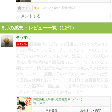
コメント(
0
)
2026/05/21
ナイス
★39
5月の感想・レビュー一覧（12件）
そうすけ
図書館本。以前、内田康夫は別の本読みまし
ネタバレ
たので手にとって見ました。ミステリーというより
昼下がりのサスペンスドラマ。浅見シリーズの兄の
七光で警察の皆様と顔見知りに。そして、いきなり
死に ます。情景は思い描かれますが結末とかは何だ
かちょっと。。展開が早いと思いきやそこからは暫
く足踏み状態もあります。。月11冊で読書量新記録
でしたが脳卒中（脳出血）で文字を読むのが辛くな
ったので読書はしばらくお休みします。
御堂筋殺人事件 (光文社文庫 う 1-60)
内田 康夫
本を登録
あらすじ・内容