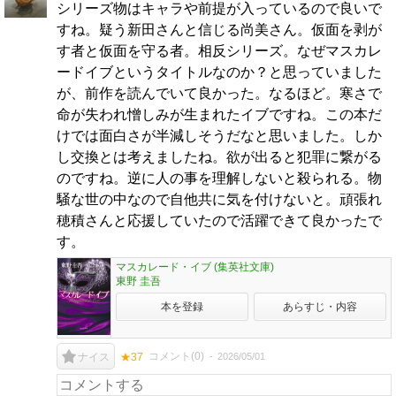
シリーズ物はキャラや前提が入っているので良いで
すね。疑う新田さんと信じる尚美さん。仮面を剥が
す者と仮面を守る者。相反シリーズ。なぜマスカレ
ードイブというタイトルなのか？と思っていました
が、前作を読んでいて良かった。なるほど。寒さで
命が失われ憎しみが生まれたイブですね。この本だ
けでは面白さが半減しそうだなと思いました。しか
し交換とは考えましたね。欲が出ると犯罪に繋がる
のですね。逆に人の事を理解しないと殺られる。物
騒な世の中なので自他共に気を付けないと。頑張れ
穂積さんと応援していたので活躍できて良かったで
す。
マスカレード・イブ (集英社文庫)
東野 圭吾
本を登録
あらすじ・内容
コメント(
0
)
2026/05/01
ナイス
★37