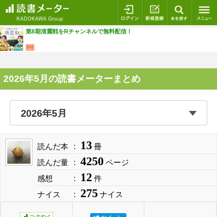
ログイン
新規登録
本を探
第8期清麗戦をRチャンネルで無料配信！
PR
2026年5月の読書メーターまとめ
13
読んだ本
冊
4250
読んだ量
ページ
12
感想
件
275
ナイス
ナイス