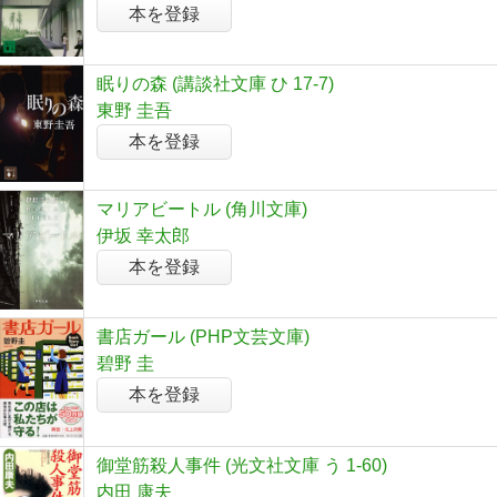
本を登録
眠りの森 (講談社文庫 ひ 17-7)
東野 圭吾
本を登録
マリアビートル (角川文庫)
伊坂 幸太郎
本を登録
書店ガール (PHP文芸文庫)
碧野 圭
本を登録
御堂筋殺人事件 (光文社文庫 う 1-60)
内田 康夫