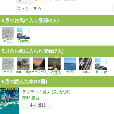
コメント(
0
)
ナイス
★31
5月のお気に入り登録(2人)
MEG
Tetchy
5月のお気に入られ登録(7人)
MEG
mietreky
MPCEG
月3冊を
金柑
mana
Tetchy
目標
5月の読んだ本(13冊)
ラプラスの魔女 (角川文庫)
東野 圭吾
本を登録