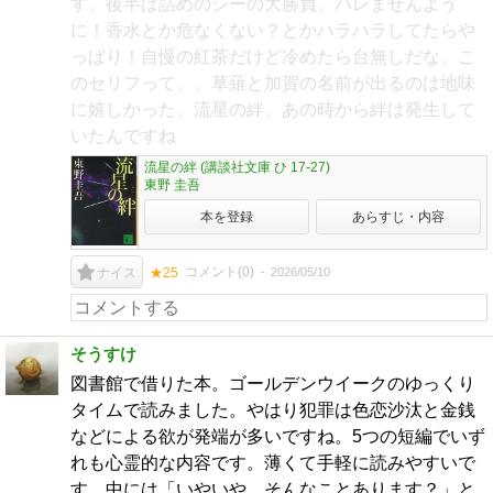
す。後半は詰めのシーの大勝負。バレませんよう
に！香水とか危なくない？とかハラハラしてたらや
っぱり！自慢の紅茶だけど冷めたら台無しだな。こ
のセリフって。。草薙と加賀の名前が出るのは地味
に嬉しかった。流星の絆。あの時から絆は発生して
いたんですね
流星の絆 (講談社文庫 ひ 17-27)
東野 圭吾
本を登録
あらすじ・内容
コメント(
0
)
2026/05/10
ナイス
★25
そうすけ
図書館で借りた本。ゴールデンウイークのゆっくり
タイムで読みました。やはり犯罪は色恋沙汰と金銭
などによる欲が発端が多いですね。5つの短編でいず
れも心霊的な内容です。薄くて手軽に読みやすいで
す。中には「いやいや、そんなことあります？」と