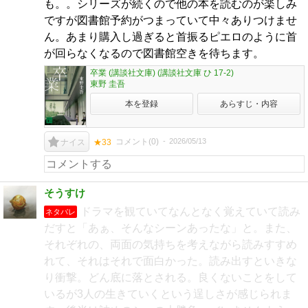
も。。シリーズが続くので他の本を読むのが楽しみ
ですが図書館予約がつまっていて中々ありつけませ
ん。あまり購入し過ぎると首振るピエロのように首
が回らなくなるので図書館空きを待ちます。
卒業 (講談社文庫) (講談社文庫 ひ 17-2)
東野 圭吾
本を登録
あらすじ・内容
コメント(
0
)
2026/05/13
ナイス
★33
そうすけ
ドラマを観ていてなんとなく覚えていて読み
ネタバレ
だすと「あぁ、そんなシーンあったな」と。また、
それぞれの、両面の気持ちを考えながら読みすすめ
れて、それはそれで面白かった。読み出すといきな
り衝撃。どん底に落とされる。良くないことをして
いるが3人の生きていくという逞しさが感じられま