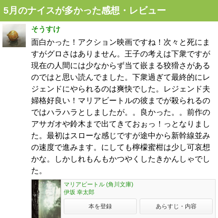
5月のナイスが多かった感想・レビュー
そうすけ
面白かった！アクション映画ですね！次々と死にま
すがグロさはありません。王子の考えは下衆ですが
現在の人間には少なからず当て嵌まる狡猾さがある
のではと思い読んでました。下衆過ぎて最終的にレ
ジェンドにやられるのは爽快でした。レジェンド夫
婦格好良い！マリアビートルの彼までが殺られるの
ではハラハラとしましたが。。良かった。。前作の
アサガオや鈴木まで出てきておぉっ！っとなりまし
た。最初はスローな感じですが途中から新幹線並み
の速度で進みます。にしても檸檬蜜柑は少し可哀想
かな。しかしれもんもかつやくしたきかんしゃでし
た。
マリアビートル (角川文庫)
伊坂 幸太郎
本を登録
あらすじ・内容