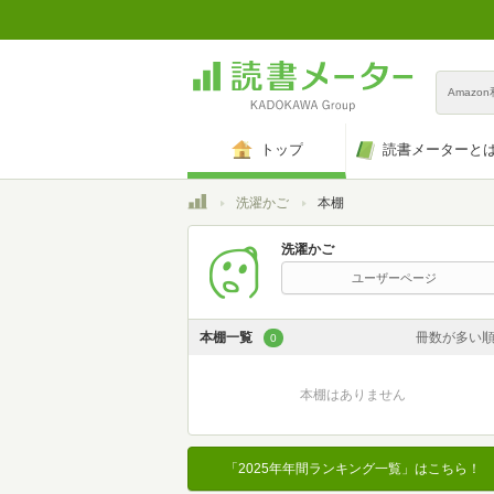
Amazo
トップ
読書メーターと
トップ
洗濯かご
本棚
洗濯かご
ユーザーページ
本棚一覧
冊数が多い
0
カスタム
本棚はありません
登録日時が新しい
登録日時が古い
「2025年年間ランキング一覧」はこちら！
名前昇