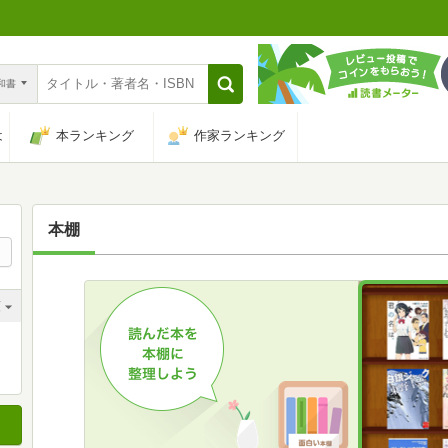
n和書
は
本ランキング
作家ランキング
本棚
順
順
順
順
順