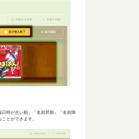
録日時が古い順」「名前昇順」「名前降
ることができます。