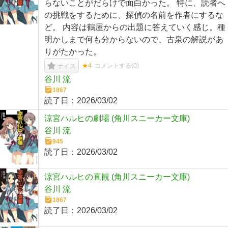
らないことがだらけで面白かった。 特に、読者へ
の挑戦をするために、探偵の名前を作者にするな
ど。 内容は鶴屋からの出題に答えていく感じ。種
明かしまで何も分からないので、古泉の解説があ
りがたかった。
★4
コメントする(
0
)
ナイス
谷川 流
1867
読了日：
2026/03/02
涼宮ハルヒの劇場 (角川スニーカー文庫)
谷川 流
945
読了日：
2026/03/02
涼宮ハルヒの直観 (角川スニーカー文庫)
谷川 流
1867
読了日：
2026/03/02