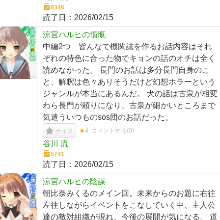
6346
読了日：
2026/02/15
涼宮ハルヒの憤慨
中編2つ 皆んなで機関誌を作るお話内容はそれ
ぞれの特色に合った物でキョンの話のオチは全く
読めなかった。 長門のお話は多分長門自身のこ
と、解釈は色々ありそうだけど幻想ホラーという
ジャンルが本当にあるんだ。 犬の話は古泉が相変
わら長門が頼りになり、古泉が細かいところまで
気遣ういつものsos団のお話だった。
★4
コメントする(
0
)
ナイス
谷川 流
5741
読了日：
2026/02/15
涼宮ハルヒの陰謀
朝比奈みくるのメイン回。未来からのお題に右往
左往しながらイベントをこなしていく中、主人公
達の敵対組織が現れ、今後の展開が気になる。 道