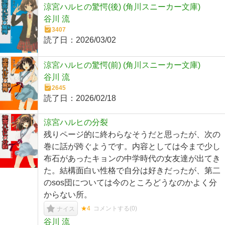
涼宮ハルヒの驚愕(後) (角川スニーカー文庫)
谷川 流
3407
読了日：
2026/03/02
涼宮ハルヒの驚愕(前) (角川スニーカー文庫)
谷川 流
2645
読了日：
2026/02/18
涼宮ハルヒの分裂
残りページ的に終わらなそうだと思ったが、次の
巻に話が跨ぐようです。内容としては今まで少し
布石があったキョンの中学時代の女友達が出てき
た。結構面白い性格で自分は好きだったが、第二
のsos団については今のところどうなのかよく分
からない所。
★4
コメントする(
0
)
ナイス
谷川 流