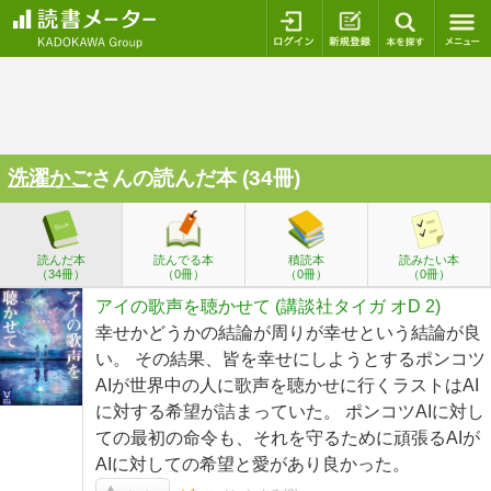
ログイン
新規登録
本を探
洗濯かご
さんの読んだ本 (34冊)
読んだ本
読んでる本
積読本
読みたい本
（34冊）
（0冊）
（0冊）
（0冊）
アイの歌声を聴かせて (講談社タイガ オD 2)
幸せかどうかの結論が周りが幸せという結論が良
い。 その結果、皆を幸せにしようとするポンコツ
AIが世界中の人に歌声を聴かせに行くラストはAI
に対する希望が詰まっていた。 ポンコツAIに対し
ての最初の命令も、それを守るために頑張るAIが
AIに対しての希望と愛があり良かった。