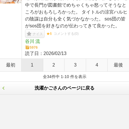
中で長門が図書館でめちゃくちゃ怒ってそうなと
ころがおもろしろかった。 タイトルの涼宮ハルヒ
の陰謀は自分も全く気づかなかった。 sos団の皆
がsos団を好きなのが伝わってきて良かった。
★6
コメントする(
0
)
ナイス
谷川 流
5976
読了日：
2026/02/13
最初
1
2
3
4
最後
全34件中 1-10 件を表示
洗濯かごさんのページに戻る