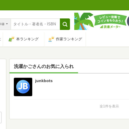
n和書
は
本ランキング
作家ランキング
洗濯かご
さんのお気に入られ
junkbots
1
全1件を表示