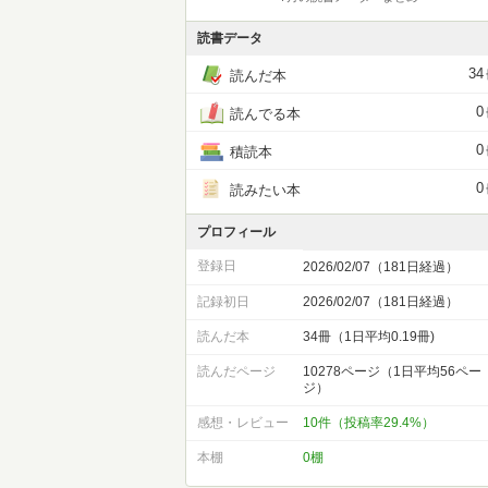
読書データ
34
読んだ本
0
読んでる本
0
積読本
0
読みたい本
プロフィール
登録日
2026/02/07（181日経過）
記録初日
2026/02/07（181日経過）
読んだ本
34冊（1日平均0.19冊)
読んだページ
10278ページ（1日平均56ペー
ジ）
感想・レビュー
10件（投稿率29.4%）
本棚
0棚