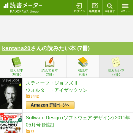
ログイン
新規登録
本を探
kentana20
さんの読みたい本 (7冊)
読んだ本
読んでる本
積読本
読みたい本
（62冊）
（2冊）
（0冊）
（7冊）
スティーブ・ジョブズ II
ウォルター・アイザックソン
3442
Software Design (ソフトウェア デザイン) 2011年
05月号 [雑誌]
11