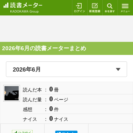
ログイン
新規登録
本を探
2026年6月の読書メーターまとめ
0
読んだ本
冊
0
読んだ量
ページ
0
感想
件
0
ナイス
ナイス