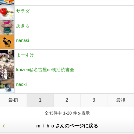
サラダ
あきら
nanasi
よーすけ
kaizen@名古屋de朝活読書会
naoki
最初
1
2
3
最後
全43件中 1-20 件を表示
ｍｉｈｏさんのページに戻る