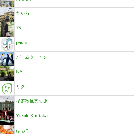
たいら
75
pachi
バームクーヘン
NS
サク
星落秋風五丈原
Yuzuki Kunitaka
はるこ