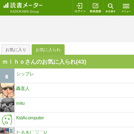
ログイン
新規登録
本を探
お気に入り
お気に入られ
ｍｉｈｏさんのお気に入られ(
43
)
シップレ
轟直人
mitu
KidAcomputer
たるき( ´ ▽ ` )ﾉ