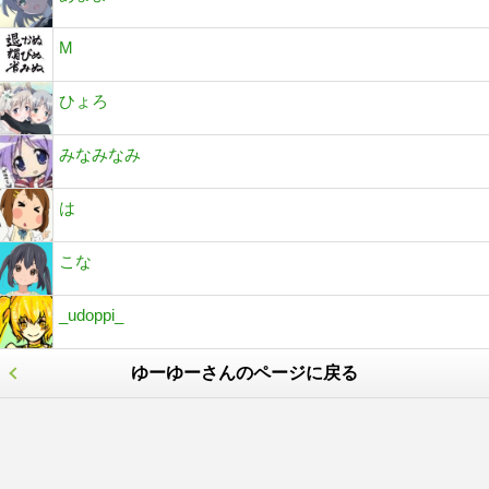
M
ひょろ
みなみなみ
は
こな
_udoppi_
ゆーゆーさんのページに戻る