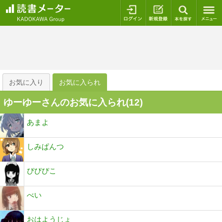
ログイン
新規登録
本を探
お気に入り
お気に入られ
ゆーゆーさんのお気に入られ(
12
)
あまよ
しみぱんつ
ぴぴぴこ
べい
おはようじょ