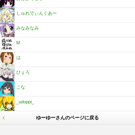
しゅれでぃんぐあー
みなみなみ
M
は
ひょろ
こな
_udoppi_
ゆーゆーさんのページに戻る