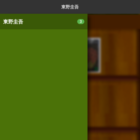
ログイン
新規登録
本を探
東野圭吾
東野圭吾
3
スマートフォン版
パソコン版
利用規約
個人情報保護基本方針
Cookie等の利用に関するガイドライン
サイトアクセス情報の取得について
法人・プレスお問い合わせ
運営会社
※本サイトはアフィリエイトプログラムによる収益を得ていま
す