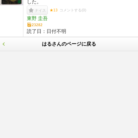
した。
★13
コメントする(
0
)
ナイス
東野 圭吾
23282
読了日：
日付不明
はるさんのページに戻る