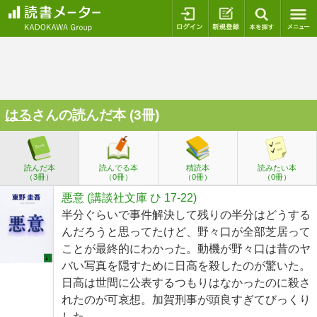
ログイン
新規登録
本を探
はる
さんの読んだ本 (3冊)
読んだ本
読んでる本
積読本
読みたい本
（3冊）
（0冊）
（0冊）
（0冊）
悪意 (講談社文庫 ひ 17-22)
半分ぐらいで事件解決して残りの半分はどうする
んだろうと思ってたけど、野々口が全部芝居って
ことが最終的にわかった。動機が野々口は昔のヤ
バい写真を隠すために日高を殺したのが驚いた。
日高は世間に公表するつもりはなかったのに殺さ
れたのが可哀想。加賀刑事が頭良すぎてびっくり
した。