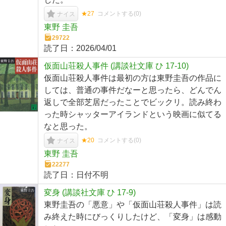
★27
コメントする(
0
)
ナイス
東野 圭吾
29722
読了日：
2026/04/01
仮面山荘殺人事件 (講談社文庫 ひ 17-10)
仮面山荘殺人事件は最初の方は東野圭吾の作品に
しては、普通の事件だなーと思ったら、どんでん
返しで全部芝居だったことでビックリ。読み終わ
った時シャッターアイランドという映画に似てる
なと思った。
★20
コメントする(
0
)
ナイス
東野 圭吾
22277
読了日：
日付不明
変身 (講談社文庫 ひ 17-9)
東野圭吾の「悪意」や「仮面山荘殺人事件」は読
み終えた時にびっくりしたけど、「変身」は感動