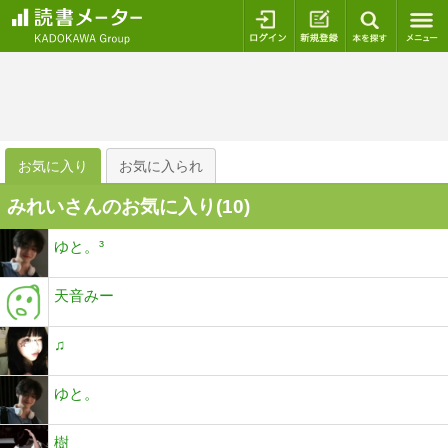
ログイン
新規登録
本を探
お気に入り
お気に入られ
みれいさんのお気に入り(
10
)
ゆと。³
天音みー
♫
ゆと。
樹