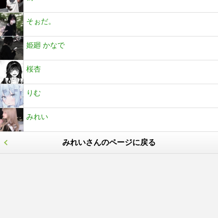
そぉだ。
姫廻 かなで
桜杏
りむ
みれい
みれいさんのページに戻る