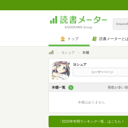
Amazo
トップ
読書メーターと
トップ
ヨシュア
本棚
ヨシュア
ユーザーページ
本棚一覧
冊数が多い
0
カスタム
本棚はありません
登録日時が新しい
登録日時が古い
「2025年年間ランキング一覧」はこちら！
名前昇