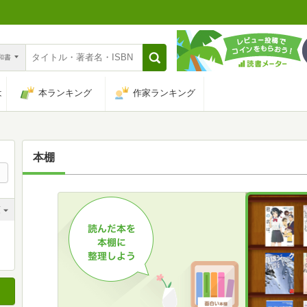
n和書
は
本ランキング
作家ランキング
本棚
順
順
順
順
順