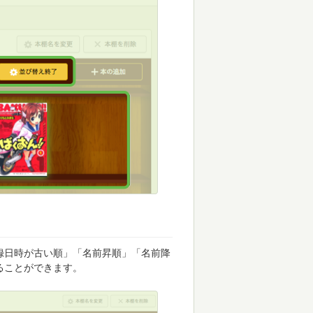
録日時が古い順」「名前昇順」「名前降
ることができます。