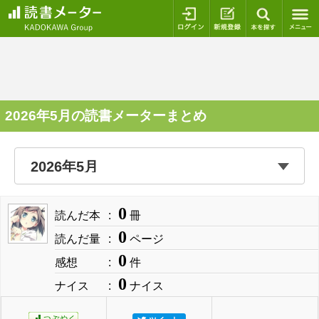
ログイン
新規登録
本を探
2026年5月の読書メーターまとめ
0
読んだ本
冊
0
読んだ量
ページ
0
感想
件
0
ナイス
ナイス