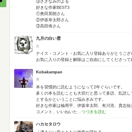
③さざなみのよる
好きな作家BEST3
①奥田英朗さん
②伊坂幸太郎さん
③高田侑さん
九月の白い雲
女
ナイス・コメント・お気に入り登録ありがとうござ
お気に入りの登録と解除はご自由にしてくださって
Kobakampan
男
本を習慣的に読むようになって2年ぐらいです。
多くの本を読むことも大切だと思って多読、乱読し
とするかということに悩みぎみです。
好きな作家は楡周平、伊坂幸太郎、有川浩、貴志祐
コメント、いいねいた
ハカセタロウ