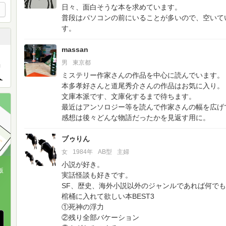
日々、面白そうな本を求めています。
普段はパソコンの前にいることが多いので、空いて
す。
massan
男
東京都
ミステリー作家さんの作品を中心に読んでいます。
本多孝好さんと道尾秀介さんの作品はお気に入り。
文庫本派です、文庫化するまで待ちます。
最近はアンソロジー等を読んで作家さんの幅を広げ
感想は後々どんな物語だったかを見返す用に。
ブゥりん
女
1984年
AB型
主婦
小説が好き。
版
実話怪談も好きです。
SF、歴史、海外小説以外のジャンルであれば何で
、
棺桶に入れて欲しい本BEST3
①死神の浮力
②残り全部バケーション