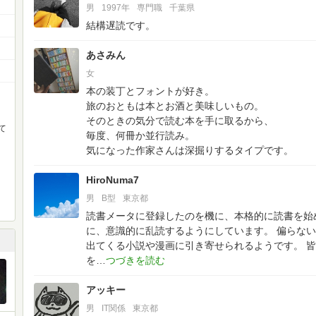
男
1997年
専門職
千葉県
結構遅読です。
あさみん
女
本の装丁とフォントが好き。
旅のおともは本とお酒と美味しいもの。
そのときの気分で読む本を手に取るから、
て
毎度、何冊か並行読み。
気になった作家さんは深掘りするタイプです。
HiroNuma7
男
B型
東京都
読書メータに登録したのを機に、本格的に読書を始
に、意識的に乱読するようにしています。
偏らない
出てくる小説や漫画に引き寄せられるようです。
皆
を
アッキー
男
IT関係
東京都