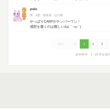
palo
男
A型
技術系
山口県
やっぱりCARPがナンバーワン！
感想を書くのは難しいね(｀･ω･´)ゞ
最初
前
1
2
3
全55件中 1 - 20 件を表