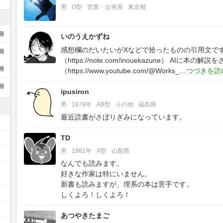
男
O型
営業・企画系
東京都
冊
いのうえかずね
感想欄のだいたいがXなどで拾ったものの引用文で
冊
（https://note.com/inouekazune）
AIに本の解説をさ
冊
（https://www.youtube.com/@Works_
冊
ipusiron
男
1979年
AB型
その他
福島県
最近読書がさぼりぎみになっています。
TD
男
1981年
A型
山梨県
なんでも読みます。
好きな作家は特にいません。
新書も読みますが、理系の本は苦手です。
しくよろ！しくよろ！
あつやきたまご