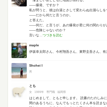
「凄まじい音とともに地面が揺れる。
――爆発、ですか？
私が問うと、彼は白湯とさして変わらぬ出涸らしを
――だから何だと言うのか。
と答えた。
――何だ、と言うが、あの爆発が君に何の関わりが
――危険じゃないのか？
言いな
maple
伊坂幸太郎さん、今村翔吾さん、東野圭吾さん、有
Shohei I
男
とも
女
1989年
専門職
福岡県
はじめまして、ともと申します。
読書のたのしみに
間のあるうちに、なんでもっとたくさん本を読まなかった