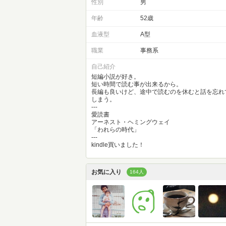
性別
男
年齢
52歳
血液型
A型
職業
事務系
自己紹介
短編小説が好き。
短い時間で読む事が出来るから。
長編も良いけど、途中で読むのを休むと話を忘れ
しまう。
---
愛読書
アーネスト・ヘミングウェイ
「われらの時代」
---
kindle買いました！
お気に入り
164人