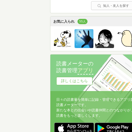
知人・友人を探す
お気に入られ
55人
読書メーターの
読書管理
アプリ
詳しくはこちら
日々の読書量を簡単に記録・管理できるアプリ
読書メーターです。
新たな本との出会いや読書仲間とのつながりが
読書をもっと楽しくします。