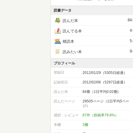
読書データ
84
読んだ本
4
読んでる本
5
積読本
9
読みたい本
プロフィール
登録日
2012/01/29（5305日経過）
記録初日
2012/02/06（5297日経過）
読んだ本
84冊（1日平均0.02冊)
読んだページ
29505ページ（1日平均5ペー
ジ）
感想・レビュー
67件（投稿率79.8%）
本棚
2棚