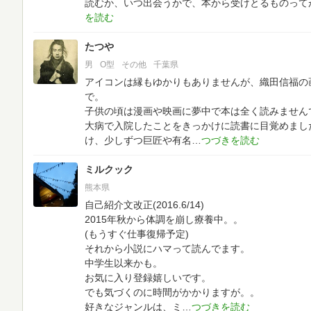
読むか、いつ出会うかで、本から受けとるものって
たつや
男
O型
その他
千葉県
アイコンは縁もゆかりもありませんが、織田信福の
で。
子供の頃は漫画や映画に夢中で本は全く読みません
大病で入院したことをきっかけに読書に目覚めまし
け、少しずつ巨匠や有名
ミルクック
熊本県
自己紹介文改正(2016.6/14)
2015年秋から体調を崩し療養中。。
(もうすぐ仕事復帰予定)
それから小説にハマって読んでます。
中学生以来かも。
お気に入り登録嬉しいです。
でも気づくのに時間がかかりますが。。
好きなジャンルは、ミ