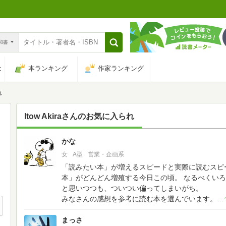
n和書
は
本ランキング
作家ランキング
れ
Itow Akira
さんのお気に入られ
かな
55
女
A型
営業・企画系
「読みたい本」が増えるスピードと実際に読むスピ
本」がどんどん増殖する今日この頃。
なるべくいろ
と思いつつも、ついつい偏ってしまいがち。
みなさんの感想を参考に読む本を選んでいます。
まっさ