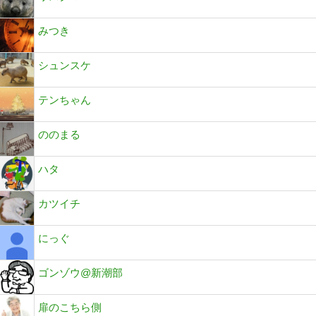
みつき
シュンスケ
テンちゃん
ののまる
ハタ
カツイチ
にっぐ
ゴンゾウ@新潮部
扉のこちら側