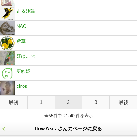
走る池猫
NAO
紫草
紅はこべ
更紗姫
cinos
最初
1
2
3
最後
全55件中 21-40 件を表示
Itow Akiraさんのページに戻る