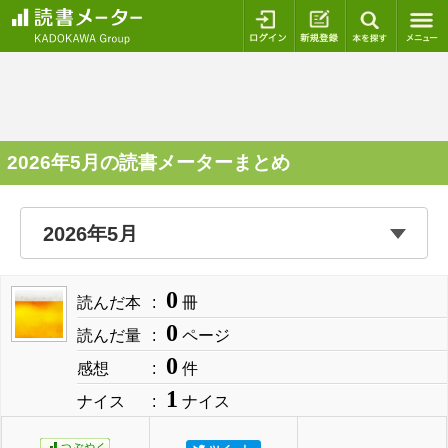
ログイン
新規登録
本を探
2026年5月の読書メーターまとめ
0
読んだ本
冊
0
読んだ量
ページ
0
感想
件
1
ナイス
ナイス