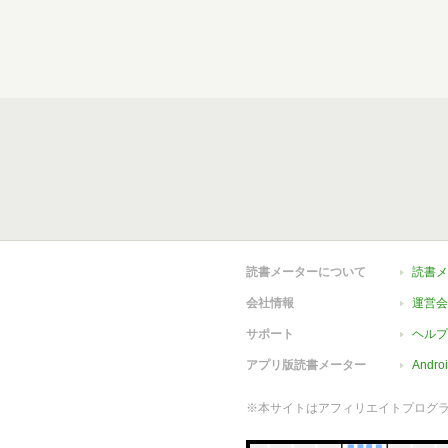
読書メーターについて
読書メ
会社情報
運営会
サポート
ヘルプ
アプリ版読書メーター
Andr
※本サイトはアフィリエイトプログ