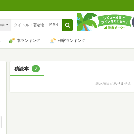
n和書
は
本ランキング
作家ランキング
積読本
0
表示項目がありません