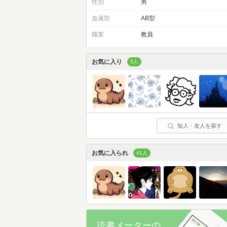
性別
男
血液型
AB型
職業
教員
お気に入り
5人
知人・友人を探す
お気に入られ
41人
読書メーターの