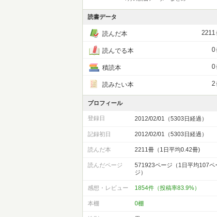
読書データ
2211
読んだ本
0
読んでる本
0
積読本
2
読みたい本
プロフィール
登録日
2012/02/01（5303日経過）
記録初日
2012/02/01（5303日経過）
読んだ本
2211冊（1日平均0.42冊)
読んだページ
571923ページ（1日平均107ペ
ジ）
感想・レビュー
1854件（投稿率83.9%）
本棚
0棚