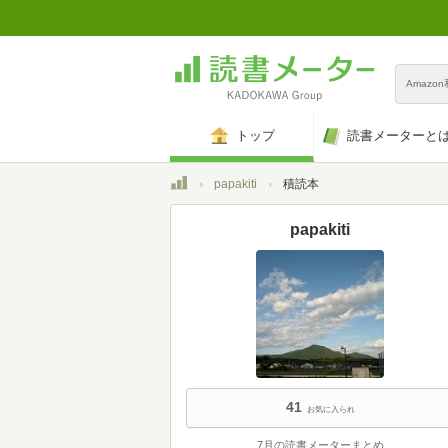
Amazo
トップ
読書メーターと
トップ
papakiti
積読本
papakiti
41
お気に入られ
7月の読書メーターまとめ