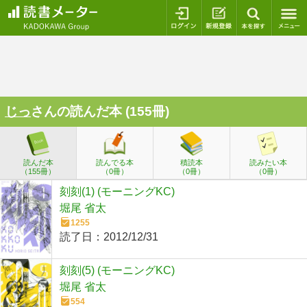
ログイン
新規登録
本を探
じっ
さんの読んだ本 (155冊)
読んだ本
読んでる本
積読本
読みたい本
（155冊）
（0冊）
（0冊）
（0冊）
刻刻(1) (モーニングKC)
堀尾 省太
1255
読了日：
2012/12/31
刻刻(5) (モーニングKC)
堀尾 省太
554