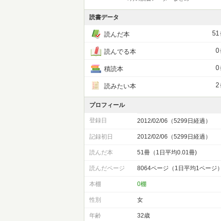
読書データ
51
読んだ本
0
読んでる本
0
積読本
2
読みたい本
プロフィール
登録日
2012/02/06（5299日経過）
記録初日
2012/02/06（5299日経過）
読んだ本
51冊（1日平均0.01冊)
読んだページ
8064ページ（1日平均1ページ
本棚
0棚
性別
女
年齢
32歳