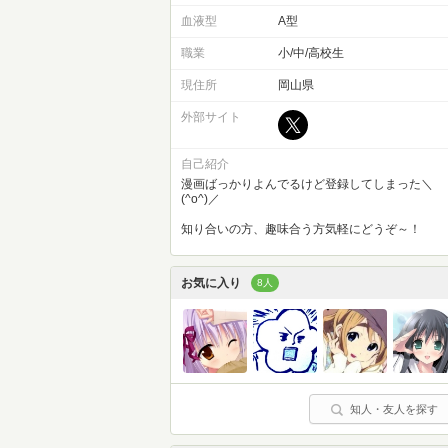
血液型
A型
職業
小/中/高校生
現住所
岡山県
外部サイト
自己紹介
漫画ばっかりよんでるけど登録してしまった＼
(^o^)／
知り合いの方、趣味合う方気軽にどうぞ～！
お気に入り
8人
知人・友人を探す