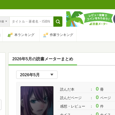
n和書
は
本ランキング
作家ランキング
2026年5月の読書メーターまとめ
0
読んだ本
冊
0
読んだページ
ページ
0
感想・レビュー
件
0
ナイス
ナイス