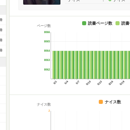
冊
読書ページ数
読書
ページ数
冊
8066
冊
8065
冊
8064
8063
8062
5/1
5/4
5/7
5/10
5/13
5/16
5/19
）
ナイス数
ナイス数
2