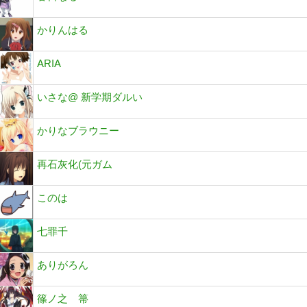
かりんはる
ARIA
いさな@ 新学期ダルい
かりなブラウニー
再石灰化(元ガム
このは
七罪千
ありがろん
篠ノ之 箒