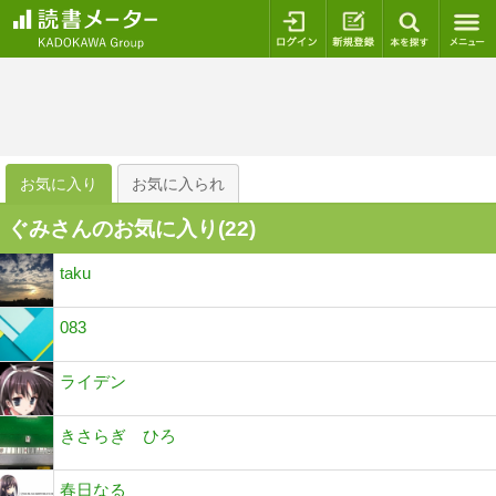
ログイン
新規登録
本を探
お気に入り
お気に入られ
ぐみさんのお気に入り(
22
)
taku
083
ライデン
きさらぎ ひろ
春日なる