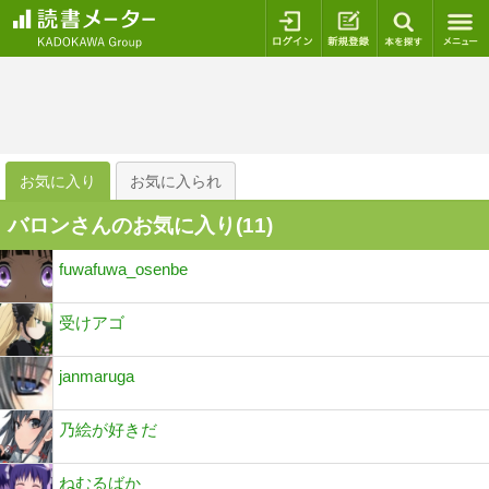
ログイン
新規登録
本を探
お気に入り
お気に入られ
バロンさんのお気に入り(
11
)
fuwafuwa_osenbe
受けアゴ
janmaruga
乃絵が好きだ
ねむるばか