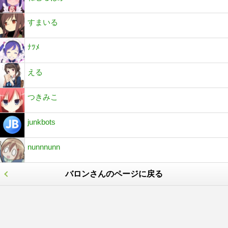
すまいる
ﾅﾂﾒ
える
つきみこ
junkbots
nunnnunn
バロンさんのページに戻る