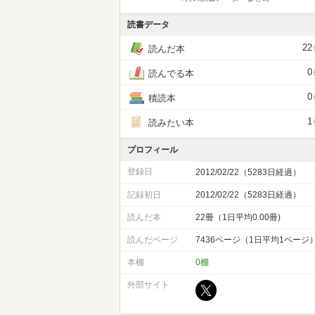
読書データ
22
読んだ本
0
読んでる本
0
積読本
1
読みたい本
プロフィール
登録日
2012/02/22（5283日経過）
記録初日
2012/02/22（5283日経過）
読んだ本
22冊（1日平均0.00冊)
読んだページ
7436ページ（1日平均1ページ
本棚
0棚
外部サイト