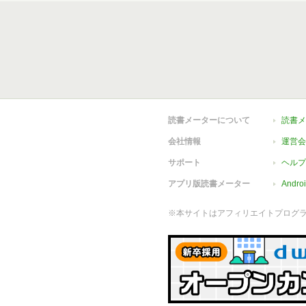
読書メーターについて
読書メ
会社情報
運営会
サポート
ヘルプ
アプリ版読書メーター
Andr
※本サイトはアフィリエイトプログ