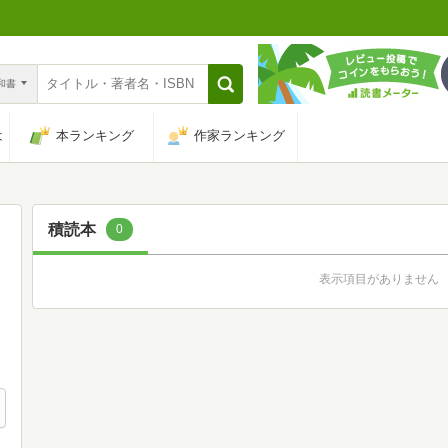
n和書
は
本ランキング
作家ランキング
積読本
0
表示項目がありません