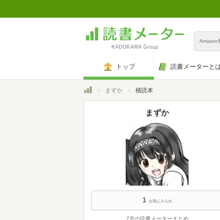
Amazo
トップ
読書メーターと
トップ
まずか
積読本
まずか
1
お気に入られ
7月の読書メーターまとめ