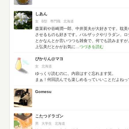
しあん
女
B型
専門職
北海道
森茉莉や谷崎潤一郎、中井英夫が大好きです。耽美
させるものも好きです。バルザックやリラダン、ロ
とかなんとか言いつつも雑食で、何でも読みますが
上弘美だとかがお気に
ぴかりん@マヨ
女
北海道
ゆっくり読むのに、内容はすぐ忘れます笑。
まぁ！何回読んでも楽しめるっていいことだよねって
Gomesu
こたつドラゴン
男
大学生
北海道