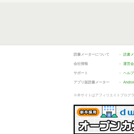
読書メーターについて
読書メ
会社情報
運営会
サポート
ヘルプ
アプリ版読書メーター
Andr
※本サイトはアフィリエイトプログ