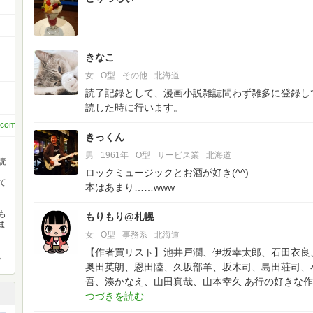
きなこ
女
O型
その他
北海道
読了記録として、漫画小説雑誌問わず雑多に登録し
読した時に行います。
.com
きっくん
男
1961年
O型
サービス業
北海道
読
ロックミュージックとお酒が好き(^^)
て
本はあまり……www
も
もりもり@札幌
ま
女
O型
事務系
北海道
【作者買リスト】池井戸潤、伊坂幸太郎、石田衣良
。
奥田英朗、恩田陸、久坂部羊、坂木司、島田荘司、
吾、湊かなえ、山田真哉、山本幸久
あ行の好きな作