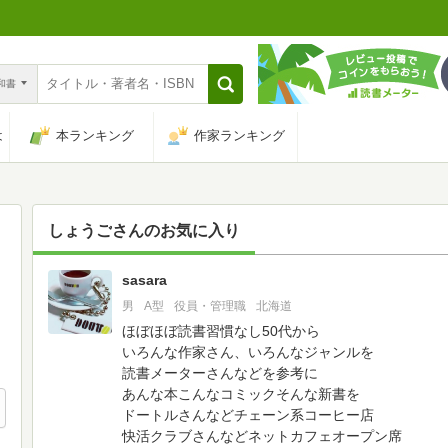
n和書
は
本ランキング
作家ランキング
しょうご
さんのお気に入り
sasara
44
男
A型
役員・管理職
北海道
ほぼほぼ読書習慣なし50代から
いろんな作家さん、いろんなジャンルを
読書メーターさんなどを参考に
あんな本こんなコミックそんな新書を
ドートルさんなどチェーン系コーヒー店
快活クラブさんなどネットカフェオープン席