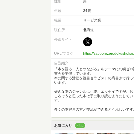
性別
男
年齢
34歳
職業
サービス業
現住所
北海道
外部サイト
URL/ブログ
https://sapporozerodokushokai
自己紹介
「本を語る、人とつながる」をテーマに札幌ゼロ
書会を主催しています。
本に関する活動を読書セラピストの肩書きで行っ
います。
好きな本のジャンルは小説、エッセイですが、お
しろそうと思った本は手に取り読むようにしてい
す。
多くの本好きの方と交流ができるとうれしいです
お気に入り
44人