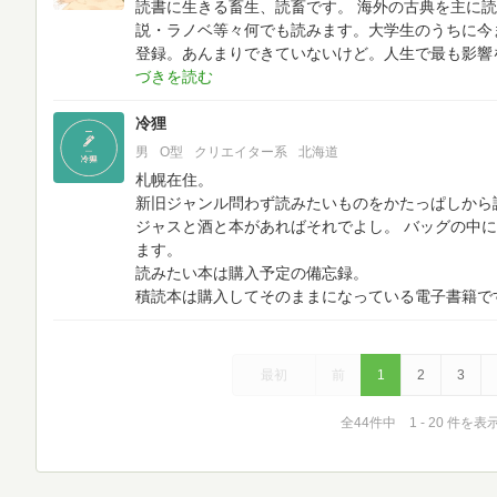
読書に生きる畜生、読畜です。
海外の古典を主に読
説・ラノベ等々何でも読みます。大学生のうちに今
登録。あんまりできていないけど。人生で最も影響
冷狸
男
O型
クリエイター系
北海道
札幌在住。
新旧ジャンル問わず読みたいものをかたっぱしから
ジャスと酒と本があればそれでよし。
バッグの中に
ます。
読みたい本は購入予定の備忘録。
積読本は購入してそのままになっている電子書籍で
最初
前
1
2
3
全44件中 1 - 20 件を表