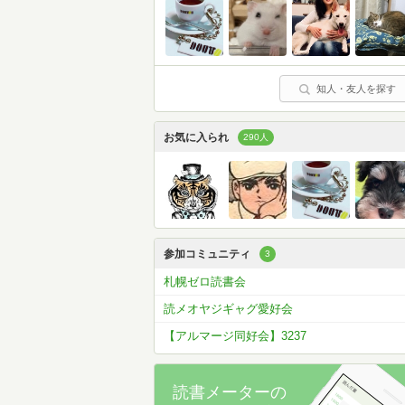
知人・友人を探す
お気に入られ
290人
参加コミュニティ
3
札幌ゼロ読書会
読メオヤジギャグ愛好会
【アルマージ同好会】3237
読書メーターの