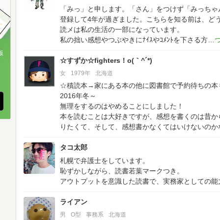
「みっ」と申します。「さん」をつけず「みっちゃ
登録して4年が過ぎました。こちらを知る前は、ど
読メは私の生活の一部になっています。
私の拙い感想やつぶやきにﾅｲｽやｺﾒﾝﾄを下さる方
版
☆すずか☆fighters！o(｀^´*)
、
女
1979年
北海道
☆積読本→家にある本の他に図書館で予約待ちの本
2016年冬～
無理をするのはやめることにしました！
本を読むことは大好きですが、感想を書くのは昔か
りたくて、そして、感想書かなくてはいけないのか
タコ太郎
札幌で弁護士をしています。
恥ずかしながら、読書若葉マークつき。
アウトプットを意識した読書で、実務家としての能
ライアン
男
O型
事務系
北海道