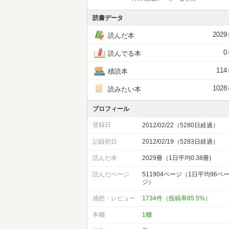
読書データ
2029
読んだ本
0
読んでる本
114
積読本
1028
読みたい本
プロフィール
登録日
2012/02/22（5280日経過）
記録初日
2012/02/19（5283日経過）
読んだ本
2029冊（1日平均0.38冊)
読んだページ
511904ページ（1日平均96ペ
ジ）
感想・レビュー
1734件（投稿率85.5%）
本棚
1棚