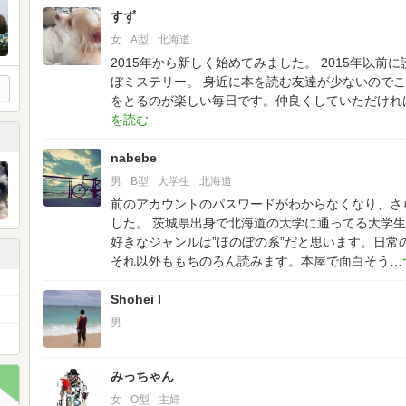
すず
女
A型
北海道
2015年から新しく始めてみました。
2015年以前
ぼミステリー。
身近に本を読む友達が少ないのでこ
をとるのが楽しい毎日です。仲良くしていただけれ
nabebe
男
B型
大学生
北海道
前のアカウントのパスワードがわからなくなり、さ
した。
茨城県出身で北海道の大学に通ってる大学生
好きなジャンルは”ほのぼの系”だと思います。日常
それ以外ももちのろん読みます。本屋で面白そう
Shohei I
男
みっちゃん
女
O型
主婦