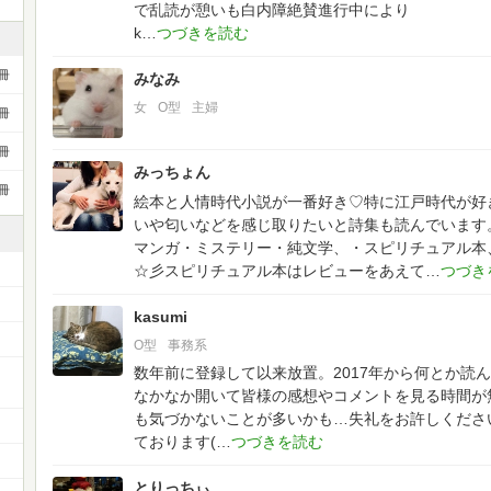
で乱読が憩いも白内障絶賛進行中により
k
冊
みなみ
女
O型
主婦
冊
冊
みっちょん
冊
絵本と人情時代小説が一番好き♡特に江戸時代が好
いや匂いなどを感じ取りたいと詩集も読んでいます
マンガ・ミステリー・純文学、・スピリチュアル本
☆彡スピリチュアル本はレビューをあえて
kasumi
O型
事務系
数年前に登録して以来放置。2017年から何とか読
ー
なかなか開いて皆様の感想やコメントを見る時間が
も気づかないことが多いかも…失礼をお許しくださ
ております(
とりっちぃ