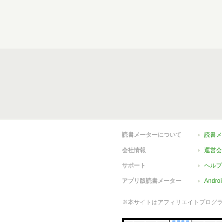
読書メーターについて
読書メ
会社情報
運営会
サポート
ヘルプ
アプリ版読書メーター
Andr
※本サイトはアフィリエイトプログ