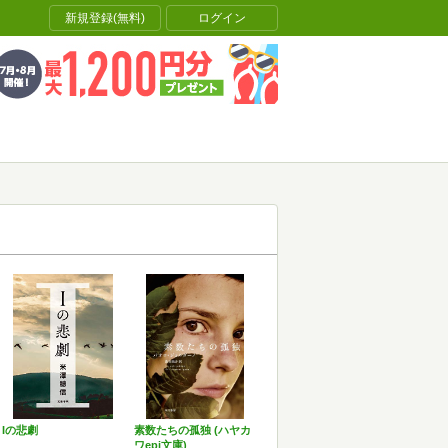
新規登録(無料)
ログイン
Iの悲劇
素数たちの孤独 (ハヤカ
ワepi文庫)