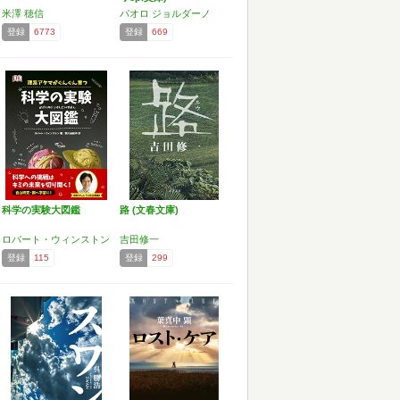
米澤 穂信
パオロ ジョルダーノ
登録
6773
登録
669
科学の実験大図鑑
路 (文春文庫)
ロバート・ウィンストン
吉田修一
登録
115
登録
299