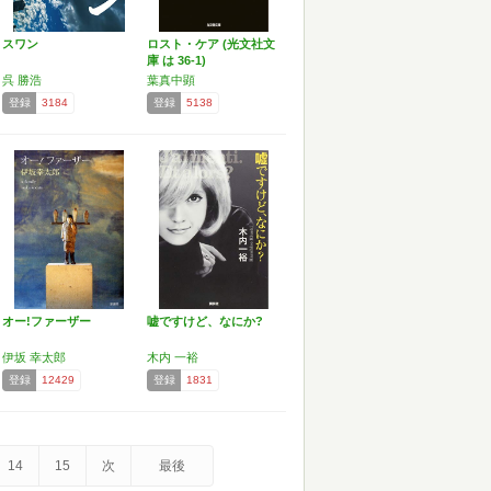
スワン
ロスト・ケア (光文社文
庫 は 36-1)
呉 勝浩
葉真中顕
登録
3184
登録
5138
オー!ファーザー
嘘ですけど、なにか?
伊坂 幸太郎
木内 一裕
登録
12429
登録
1831
14
15
次
最後