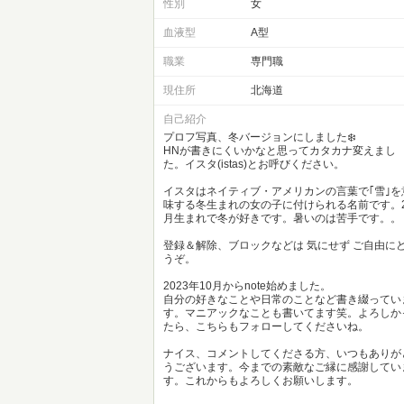
性別
女
血液型
A型
職業
専門職
現住所
北海道
自己紹介
プロフ写真、冬バージョンにしました❄️
HNが書きにくいかなと思ってカタカナ変えまし
た。イスタ(istas)とお呼びください。
イスタはネイティブ・アメリカンの言葉で｢雪｣を
味する冬生まれの女の子に付けられる名前です。
月生まれで冬が好きです。暑いのは苦手です。。
登録＆解除、ブロックなどは 気にせず ご自由に
うぞ。
2023年10月からnote始めました。
自分の好きなことや日常のことなど書き綴ってい
す。マニアックなことも書いてます笑。よろしか
たら、こちらもフォローしてくださいね。
ナイス、コメントしてくださる方、いつもありが
うございます。今までの素敵なご縁に感謝してい
す。これからもよろしくお願いします。