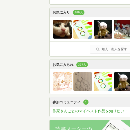
お気に入り
189人
知人・友人を探す
お気に入られ
357人
参加コミュニティ
1
作家さんごとのマイベスト作品を知りたい！
読書メーターの