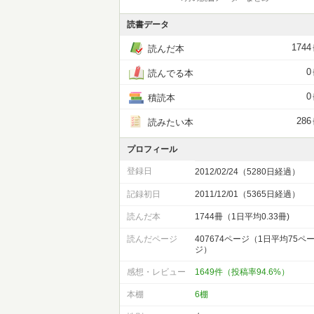
読書データ
1744
読んだ本
0
読んでる本
0
積読本
286
読みたい本
プロフィール
登録日
2012/02/24（5280日経過）
記録初日
2011/12/01（5365日経過）
読んだ本
1744冊（1日平均0.33冊)
読んだページ
407674ページ（1日平均75ペ
ジ）
感想・レビュー
1649件（投稿率94.6%）
本棚
6棚