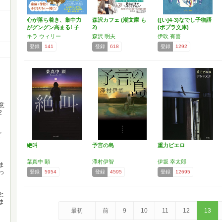
心が落ち着き、集中力
森沢カフェ (潮文庫 も
([い]4-3)なでし子物語
がグングン高まる! 子
2)
(ポプラ文庫)
ど…
キラ ウィリー
森沢 明夫
伊吹 有喜
登録
141
登録
618
登録
1292
意
2
ど
絶叫
予言の島
重力ピエロ
葉真中 顕
澤村伊智
伊坂 幸太郎
ま
っ
登録
5954
登録
4595
登録
12695
と
ま
最初
前
9
10
11
12
13