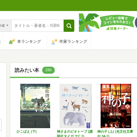
n和書
は
本ランキング
作家ランキング
読みたい本
286
ひこばえ (下)
神さまのビオトープ (講
神の子 (上) (光文社文庫
談社タイガ ナC 1)
や 34-1)