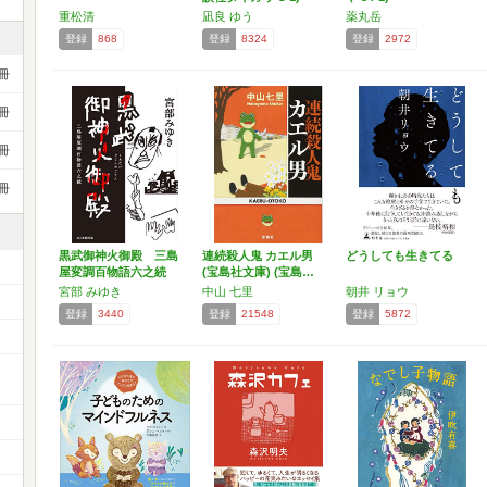
重松清
凪良 ゆう
薬丸岳
登録
868
登録
8324
登録
2972
冊
冊
冊
冊
黒武御神火御殿 三島
連続殺人鬼 カエル男
どうしても生きてる
屋変調百物語六之続
(宝島社文庫) (宝島…
宮部 みゆき
中山 七里
朝井 リョウ
登録
3440
登録
21548
登録
5872
ー