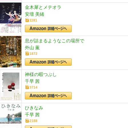
金木犀とメテオラ
安壇 美緒
1181
息が詰まるようなこの場所で
外山 薫
1872
神様の暇つぶし
千早 茜
3714
ひきなみ
千早 茜
2188