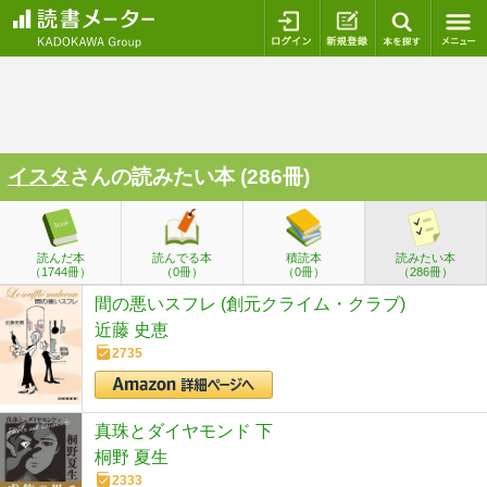
ログイン
新規登録
本を探
イスタ
さんの読みたい本 (286冊)
読んだ本
読んでる本
積読本
読みたい本
（1744冊）
（0冊）
（0冊）
（286冊）
間の悪いスフレ (創元クライム・クラブ)
近藤 史恵
2735
真珠とダイヤモンド 下
桐野 夏生
2333