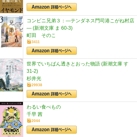
コンビニ兄弟３：―テンダネス門司港こがね村店
― (新潮文庫 ま 60-3)
町田 そのこ
3411
世界でいちばん透きとおった物語 (新潮文庫 す
31-2)
杉井光
29938
わるい食べもの
千早 茜
2044