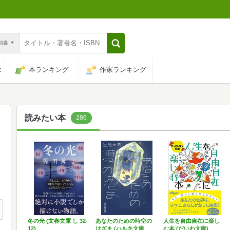
n和書
は
本ランキング
作家ランキング
読みたい本
286
冬の光 (文春文庫 し 32-
あなたのための時空の
人生を自由自在に楽し
12)
はざま (ハルキ文庫
む本 (だいわ文庫)