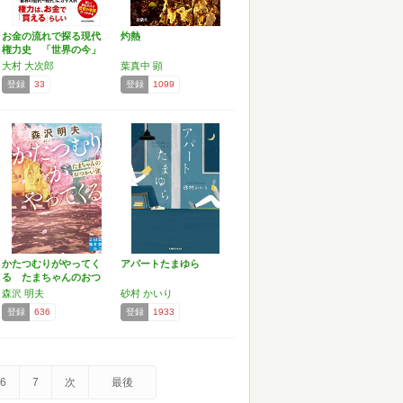
お金の流れで探る現代
灼熱
権力史 「世界の今」
が驚…
大村 大次郎
葉真中 顕
登録
33
登録
1099
かたつむりがやってく
アパートたまゆら
る たまちゃんのおつ
かい…
森沢 明夫
砂村 かいり
登録
636
登録
1933
6
7
次
最後