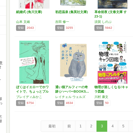
紙婚式 (角川文庫)
初恋温泉 (集英社文庫)
革命前夜 (文春文庫 す
23-1)
山本 文緒
吉田 修一
須賀 しのぶ
登録
2043
登録
3255
登録
5942
意
2
ど
ぼくはイエローでホワ
通い猫アルフィーの奇
物理が楽しくなる!キャ
イトで、ちょっとブル
跡 (ハーパーBOOKS…
ラ図鑑
ー 2
ブレイディみかこ
レイチェル ウェルズ
川村 康文
ま
っ
登録
6754
登録
4634
登録
50
と
ま
最初
前
1
2
3
4
5