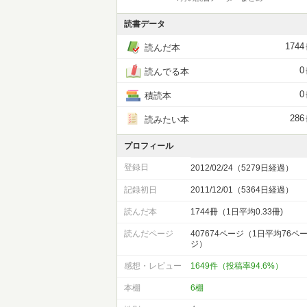
読書データ
1744
読んだ本
0
読んでる本
0
積読本
286
読みたい本
プロフィール
登録日
2012/02/24（5279日経過）
記録初日
2011/12/01（5364日経過）
読んだ本
1744冊（1日平均0.33冊)
読んだページ
407674ページ（1日平均76ペ
ジ）
感想・レビュー
1649件（投稿率94.6%）
本棚
6棚