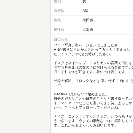
性別
女
血液型
A型
職業
専門職
現住所
北海道
自己紹介
プロフ写真、冬バージョンにしました❄️
HNが書きにくいかなと思ってカタカナ変えまし
た。イスタ(istas)とお呼びください。
イスタはネイティブ・アメリカンの言葉で｢雪｣を
味する冬生まれの女の子に付けられる名前です。
月生まれで冬が好きです。暑いのは苦手です。。
登録＆解除、ブロックなどは 気にせず ご自由に
うぞ。
2023年10月からnote始めました。
自分の好きなことや日常のことなど書き綴ってい
す。マニアックなことも書いてます笑。よろしか
たら、こちらもフォローしてくださいね。
ナイス、コメントしてくださる方、いつもありが
うございます。今までの素敵なご縁に感謝してい
す。これからもよろしくお願いします。