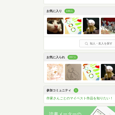
お気に入り
189人
知人・友人を探す
お気に入られ
357人
参加コミュニティ
1
作家さんごとのマイベスト作品を知りたい！
読書メーターの