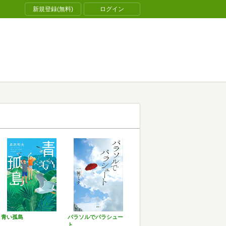
新規登録(無料)
ログイン
青い孤島
パラソルでパラシュー
ト