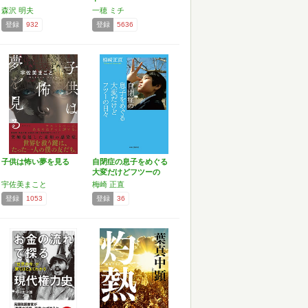
森沢 明夫
一穂 ミチ
登録
932
登録
5636
子供は怖い夢を見る
自閉症の息子をめぐる
大変だけどフツーの
日々 …
宇佐美まこと
梅崎 正直
登録
1053
登録
36