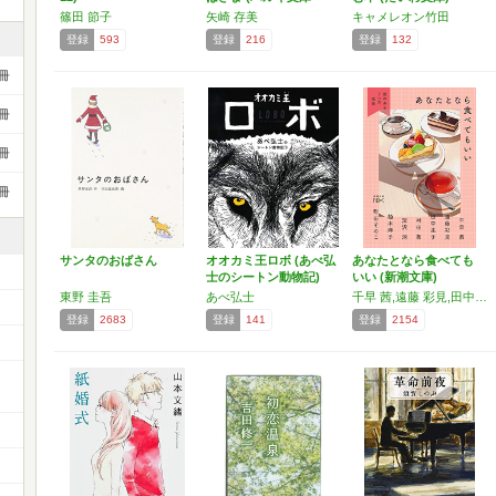
や…
篠田 節子
矢崎 存美
キャメレオン竹田
登録
593
登録
216
登録
132
冊
冊
冊
冊
サンタのおばさん
オオカミ王ロボ (あべ弘
あなたとなら食べても
士のシートン動物記)
いい (新潮文庫)
東野 圭吾
あべ弘士
千早 茜,遠藤 彩見,田中 兆子,神田 茜,深沢 潮,柚木 麻子,町田 そのこ
登録
2683
登録
141
登録
2154
ー