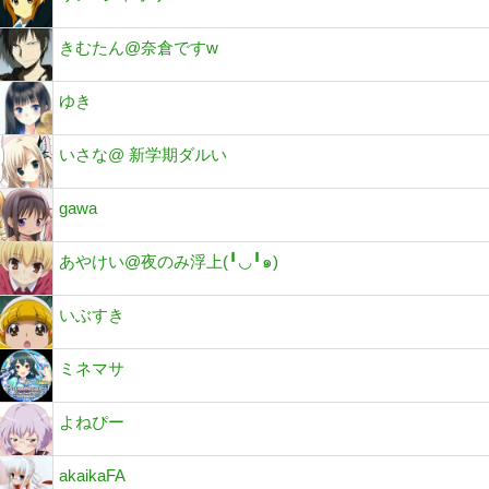
きむたん@奈倉ですw
ゆき
いさな@ 新学期ダルい
gawa
あやけい@夜のみ浮上(╹◡╹๑)
いぶすき
ミネマサ
よねぴー
akaikaFA