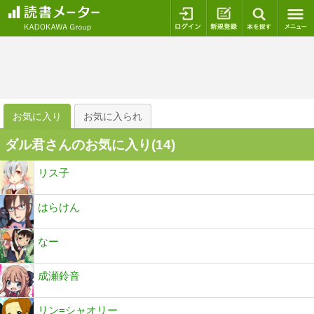
ログイン
新規登録
本を探
お気に入り
お気に入られ
ダル君さんのお気に入り(
14
)
リス子
はらけん
なー
成瀬鈴音
リン=シャオリー