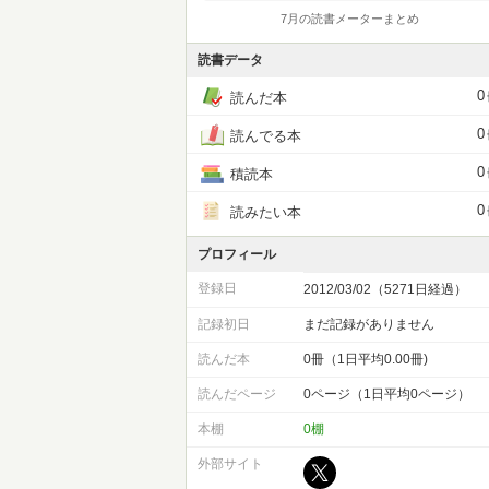
7月の読書メーターまとめ
読書データ
0
読んだ本
0
読んでる本
0
積読本
0
読みたい本
プロフィール
登録日
2012/03/02（5271日経過）
記録初日
まだ記録がありません
読んだ本
0冊（1日平均0.00冊)
読んだページ
0ページ（1日平均0ページ）
本棚
0棚
外部サイト