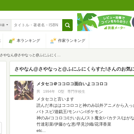
n和書
は
本ランキング
作家ランキング
さやなん@さやなっと@ふにふにくらすた!さんのお気に入られ
さやなん@さやなっと@ふにふにくらすた!
さんのお気
メタセコ＠ココロコ面白いよココロコ
2
男
1994年
O型
専門学校生
メタセコと言います
読んだ本ははココロコと神のみ以外アニメから入っ
バトスピ/遊戯王/モンハン/ポケモン
神のみ/ココロコ/けいおん/スト魔女/バカテス/はがな
竹達彩菜/伊藤かな恵/早見沙織/花澤香菜
etc...