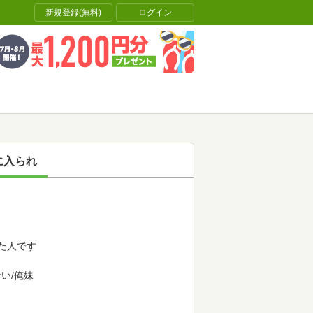
新規登録(無料)
ログイン
に入られ
た人です
い/俺妹