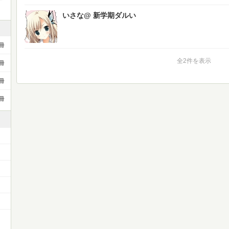
いさな@ 新学期ダルい
冊
全2件を表示
冊
冊
冊