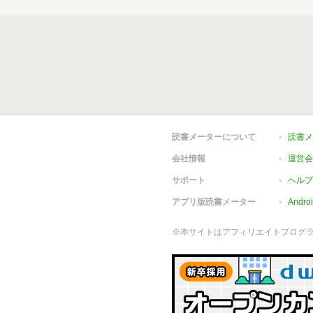
読書メーターについて
読書メ
会社情報
運営会
サポート
ヘルプ
アプリ版読書メーター
Andr
※本サイトはアフィリエイトプログ