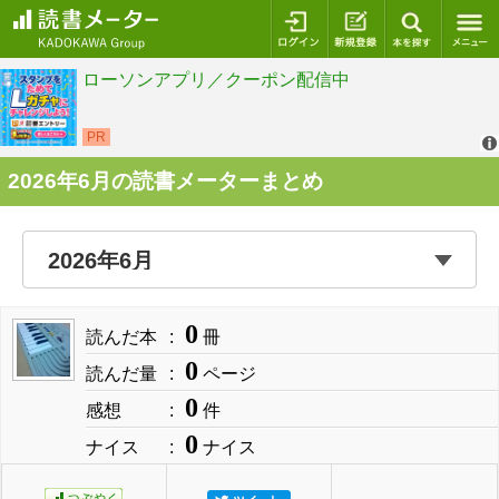
ログイン
新規登録
本を探
2026年6月の読書メーターまとめ
0
読んだ本
冊
0
読んだ量
ページ
0
感想
件
0
ナイス
ナイス