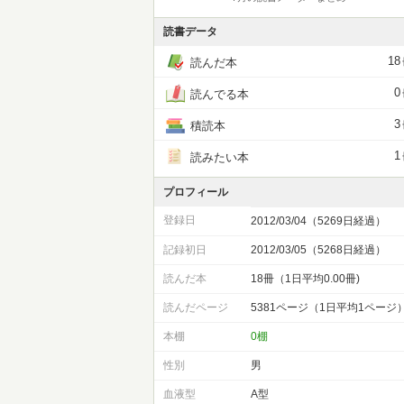
読書データ
18
読んだ本
0
読んでる本
3
積読本
1
読みたい本
プロフィール
登録日
2012/03/04（5269日経過）
記録初日
2012/03/05（5268日経過）
読んだ本
18冊（1日平均0.00冊)
読んだページ
5381ページ（1日平均1ページ
本棚
0棚
性別
男
血液型
A型