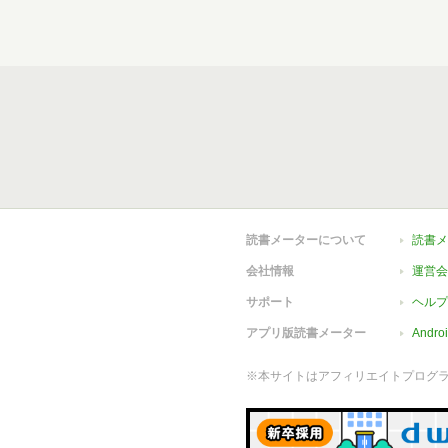
読書メーターについて
読書メ
会社情報
運営会
サポート
ヘルプ
アプリ版読書メーター
Andr
※本サイトはアフィリエイトプログ