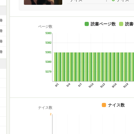
冊
読書ページ数
読書
ページ数
冊
5383
冊
5382
冊
5381
5380
5379
5/1
5/4
5/7
5/10
5/13
5/16
5/19
）
ナイス数
ナイス数
2