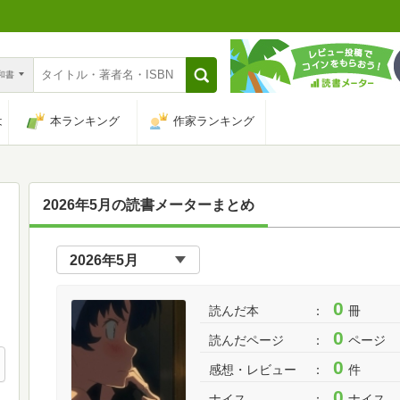
n和書
は
本ランキング
作家ランキング
2026年5月の読書メーターまとめ
0
読んだ本
冊
0
読んだページ
ページ
0
感想・レビュー
件
0
ナイス
ナイス