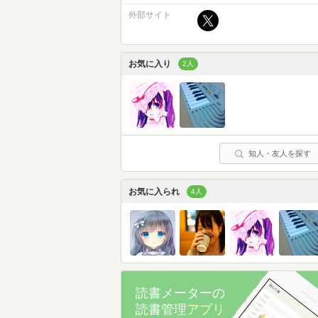
外部サイト
お気に入り
2人
知人・友人を探す
お気に入られ
4人
読書メーターの
読書管理
アプリ