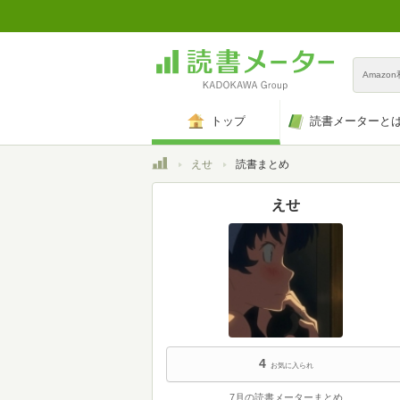
Amazo
トップ
読書メーターと
トップ
えせ
読書まとめ
えせ
4
お気に入られ
7月の読書メーターまとめ