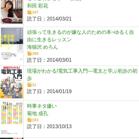
和田 彩花
347
読了日：
2014/03/21
頑張って生きるのが嫌な人のための本~ゆるく自
由に生きるレッスン
海猫沢 めろん
396
読了日：
2014/03/01
現場がわかる!電気工事入門―電太と学ぶ初歩の初
歩
31
読了日：
2014/01/19
時事ネタ嫌い
菊地 成孔
183
読了日：
2013/10/13