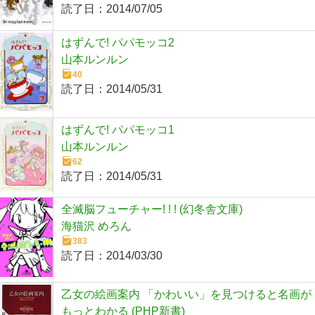
読了日：
2014/07/05
はずんで! パパモッコ2
山本ルンルン
40
読了日：
2014/05/31
はずんで! パパモッコ1
山本ルンルン
62
読了日：
2014/05/31
全滅脳フューチャー! ! ! (幻冬舎文庫)
海猫沢 めろん
383
読了日：
2014/03/30
乙女の絵画案内 「かわいい」を見つけると名画が
もっとわかる (PHP新書)