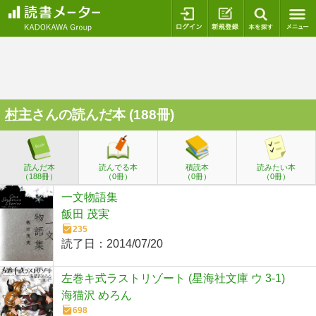
ログイン
新規登録
本を探
村主
さんの読んだ本 (188冊)
読んだ本
読んでる本
積読本
読みたい本
（188冊）
（0冊）
（0冊）
（0冊）
一文物語集
飯田 茂実
235
読了日：
2014/07/20
左巻キ式ラストリゾート (星海社文庫 ウ 3-1)
海猫沢 めろん
698