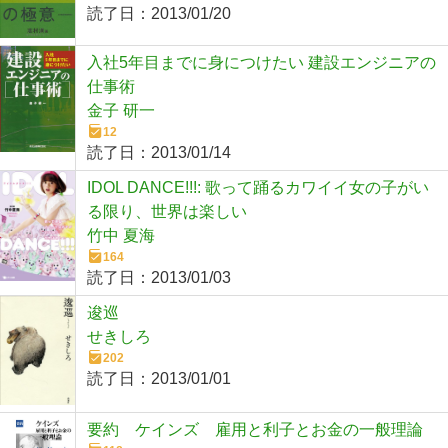
読了日：
2013/01/20
入社5年目までに身につけたい 建設エンジニアの
仕事術
金子 研一
12
読了日：
2013/01/14
IDOL DANCE!!!: 歌って踊るカワイイ女の子がい
る限り、世界は楽しい
竹中 夏海
164
読了日：
2013/01/03
逡巡
せきしろ
202
読了日：
2013/01/01
要約 ケインズ 雇用と利子とお金の一般理論