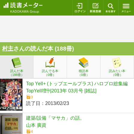
ログイン
新規登録
本を探
村主
さんの読んだ本 (188冊)
読んだ本
読んでる本
積読本
読みたい本
（188冊）
（0冊）
（0冊）
（0冊）
Top Yell+ (トップエールプラス) ハロプロ総集編
TopYell増刊2013年 03月号 [雑誌]
3
読了日：
2013/02/23
建築/設備「マサカ」の話。
山本 廣資
4