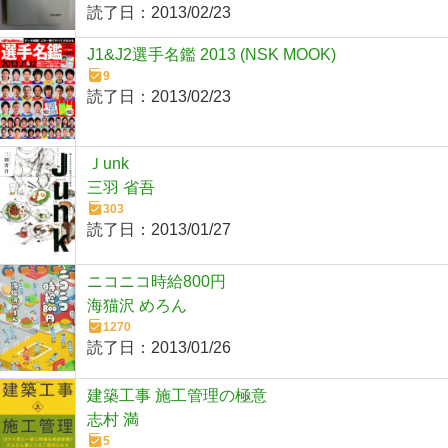
読了日：
2013/02/23
J1&J2選手名鑑 2013 (NSK MOOK)
9
読了日：
2013/02/23
Ｊunk
三羽 省吾
303
読了日：
2013/01/27
ニコニコ時給800円
海猫沢 めろん
1270
読了日：
2013/01/26
建築工事 施工管理の極意
志村 満
5