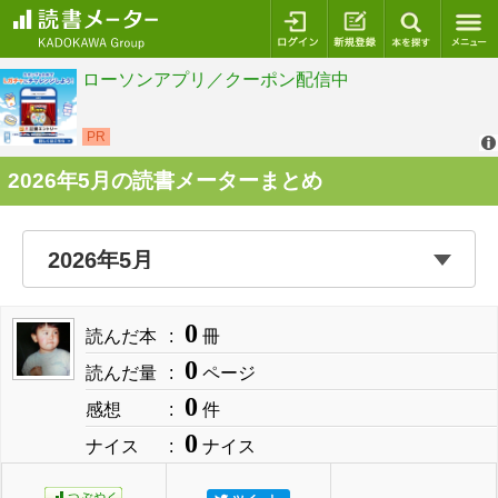
ログイン
新規登録
本を探
2026年5月の読書メーターまとめ
0
読んだ本
冊
0
読んだ量
ページ
0
感想
件
0
ナイス
ナイス