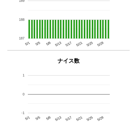
189
188
187
5/29
5/25
5/21
5/17
5/13
5/9
5/5
5/1
ナイス数
1
0
-1
5/29
5/25
5/21
5/17
5/13
5/9
5/5
5/1