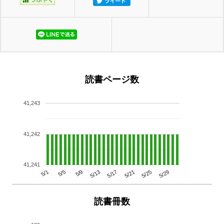
読書ページ数
41,243
41,242
41,241
5/29
5/25
5/21
5/17
5/13
5/9
5/5
5/1
読書冊数