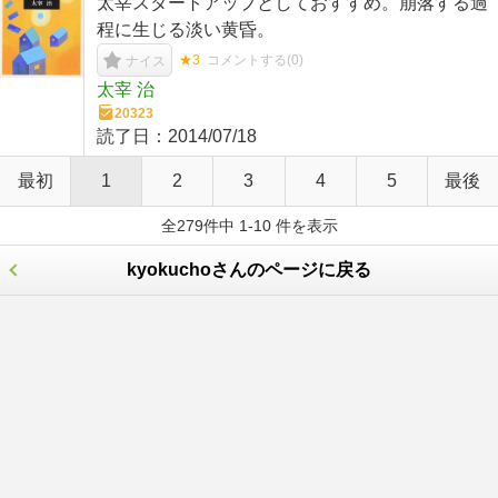
太宰スタートアップとしておすすめ。崩落する過
程に生じる淡い黄昏。
★3
コメントする(
0
)
ナイス
太宰 治
20323
読了日：
2014/07/18
最初
1
2
3
4
5
最後
全279件中 1-10 件を表示
kyokuchoさんのページに戻る