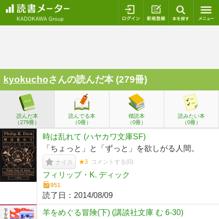
ログイン
新規登録
本を探
kyokucho
さんの読んだ本 (279冊)
読んだ本
読んでる本
積読本
読みたい本
（279冊）
（0冊）
（0冊）
（0冊）
時は乱れて (ハヤカワ文庫SF)
「ちょっと」と「ずっと」を欲しがる人間。
★3
コメントする(
0
)
ナイス
フィリップ・K. ディック
951
読了日：
2014/08/09
羊をめぐる冒険(下) (講談社文庫 む 6-30)