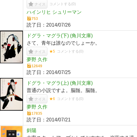
コメントする(
0
)
ナイス
ハインリヒ シュリーマン
753
読了日：
2014/07/26
ドグラ・マグラ(下) (角川文庫)
さて、青年は誰なのでしょーか。
★5
コメントする(
0
)
ナイス
夢野 久作
12649
読了日：
2014/07/25
ドグラ・マグラ(上) (角川文庫)
普通の小説ですよ。脳髄。脳髄。
★6
コメントする(
0
)
ナイス
夢野 久作
17835
読了日：
2014/07/21
斜陽