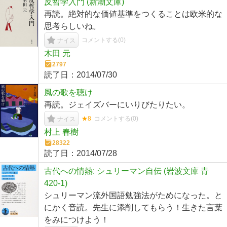
反哲学入門 (新潮文庫)
再読。絶対的な価値基準をつくることは欧米的な
思考らしいね。
コメントする(
0
)
ナイス
木田 元
2797
読了日：
2014/07/30
風の歌を聴け
再読。ジェイズバーにいりびたりたい。
★8
コメントする(
0
)
ナイス
村上 春樹
28322
読了日：
2014/07/28
古代への情熱: シュリーマン自伝 (岩波文庫 青
420-1)
シュリーマン流外国語勉強法がためになった。と
にかく音読。先生に添削してもらう！生きた言葉
をみにつけよう！