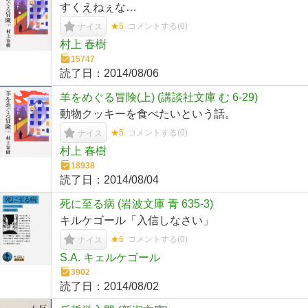
すくえねぇな…
★5
コメントする(
0
)
ナイス
村上 春樹
15747
読了日：
2014/08/06
羊をめぐる冒険(上) (講談社文庫 む 6-29)
動物クッキーを食べたいという話。
★5
コメントする(
0
)
ナイス
村上 春樹
18938
読了日：
2014/08/04
死に至る病 (岩波文庫 青 635-3)
キルケゴール「入信しなさい」
★6
コメントする(
0
)
ナイス
S.A. キェルケゴール
3902
読了日：
2014/08/02