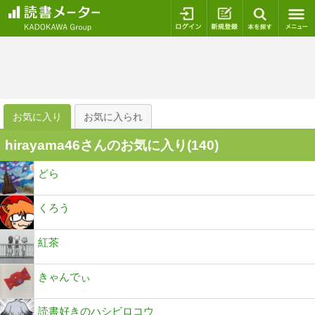
ログイン
新規登録
本を探
お気に入り
お気に入られ
hirayama46さんのお気に入り(
140
)
どら
くろう
紅茶
きゃんでぃ
読書好きのハシビロコウ