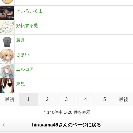
きいろいくま
好転する兎
蘆月
さまい
ニルコア
東晃
最初
1
2
3
4
5
最後
全140件中 1-20 件を表示
hirayama46さんのページに戻る