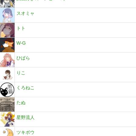
スオミャ
トト
W-G
ひばら
りこ
くろねこ
たぬ
星野流人
ツキボウ