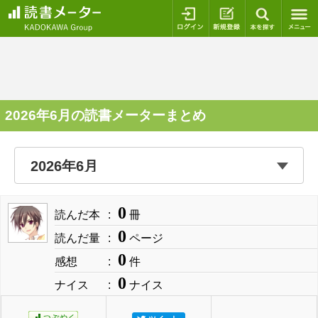
ログイン
新規登録
本を探
2026年6月の読書メーターまとめ
0
読んだ本
冊
0
読んだ量
ページ
0
感想
件
0
ナイス
ナイス