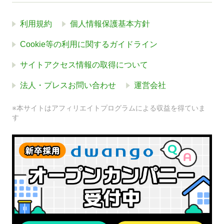
利用規約
個人情報保護基本方針
Cookie等の利用に関するガイドライン
サイトアクセス情報の取得について
法人・プレスお問い合わせ
運営会社
※本サイトはアフィリエイトプログラムによる収益を得ていま
す