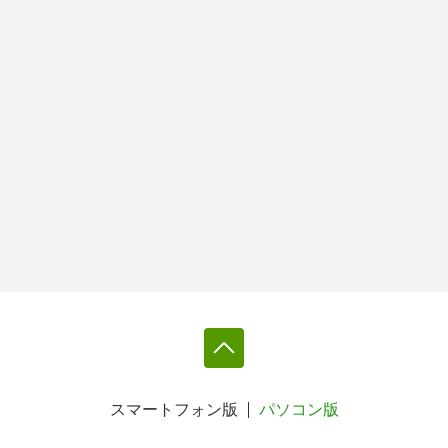
スマートフォン版
パソコン版