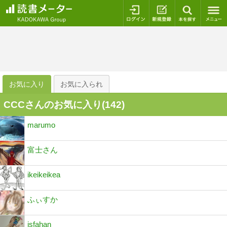
ログイン
新規登録
本を探
お気に入り
お気に入られ
CCCさんのお気に入り(
142
)
marumo
富士さん
ikeikeikea
ふぃすか
isfahan