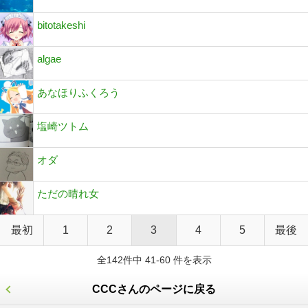
bitotakeshi
algae
あなほりふくろう
塩崎ツトム
オダ
ただの晴れ女
最初
1
2
3
4
5
最後
全142件中 41-60 件を表示
CCCさんのページに戻る