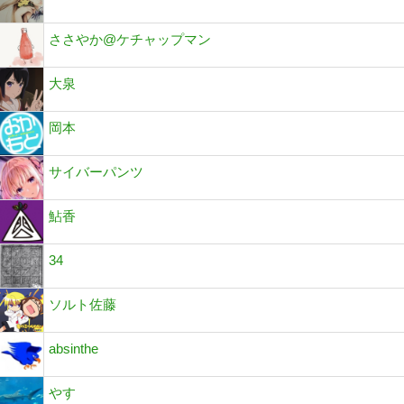
ささやか@ケチャップマン
大泉
岡本
サイバーパンツ
鮎香
34
ソルト佐藤
absinthe
やす