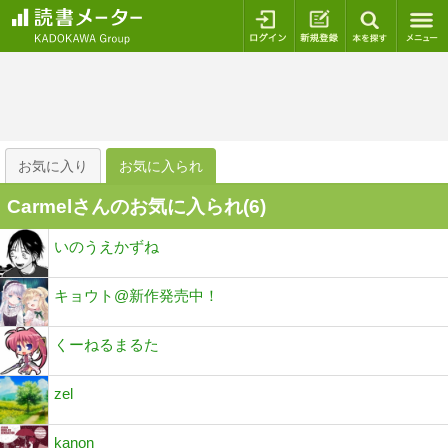
ログイン
新規登録
本を探
お気に入り
お気に入られ
Carmelさんのお気に入られ(
6
)
いのうえかずね
キョウト@新作発売中！
くーねるまるた
zel
kanon