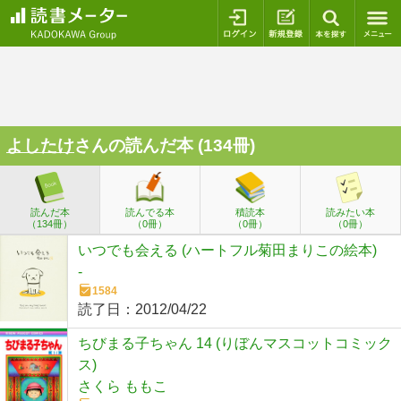
ログイン
新規登録
本を探
よしたけ
さんの読んだ本 (134冊)
読んだ本
読んでる本
積読本
読みたい本
（134冊）
（0冊）
（0冊）
（0冊）
いつでも会える (ハートフル菊田まりこの絵本)
-
1584
読了日：
2012/04/22
ちびまる子ちゃん 14 (りぼんマスコットコミック
ス)
さくら ももこ