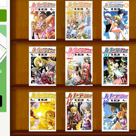
順
順
順
版
、