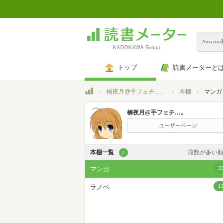
Amazo
トップ
読書メーターと
トップ
楠夜月@手フェチ…。
本棚
マンガ
楠夜月@手フェチ…。
ユーザーページ
本棚一覧
冊数が多い
2
カスタム
マンガ
3
登録日時が新しい
ラノベ
1
登録日時が古い
名前昇