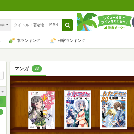
n和書
は
本ランキング
作家ランキング
マンガ
33
順
順
3
順
2
順
順