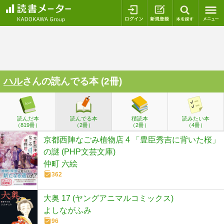
ログイン
新規登録
本を探
ハル
さんの読んでる本 (2冊)
読んだ本
読んでる本
積読本
読みたい本
（819冊）
（2冊）
（2冊）
（4冊）
京都西陣なごみ植物店 4 「豊臣秀吉に背いた桜」
の謎 (PHP文芸文庫)
仲町 六絵
362
大奥 17 (ヤングアニマルコミックス)
よしながふみ
96