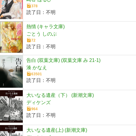
378
読了日：
不明
熱情 (キャラ文庫)
ごとう しのぶ
72
読了日：
不明
告白 (双葉文庫) (双葉文庫 み 21-1)
湊 かなえ
63501
読了日：
不明
大いなる遺産（下） (新潮文庫)
ディケンズ
964
読了日：
不明
大いなる遺産(上) (新潮文庫)