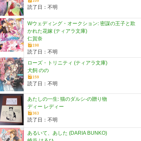
109
読了日：
不明
Wウェディング・オークション: 密謀の王子と欺
かれた花嫁 (ティアラ文庫)
仁賀奈
198
読了日：
不明
ローズ・トリニティ (ティアラ文庫)
犬飼 のの
159
読了日：
不明
あたしの一生: 猫のダルシ-の贈り物
ディー レディー
363
読了日：
不明
あるいて、あした (DARIA BUNKO)
崎谷 はるひ