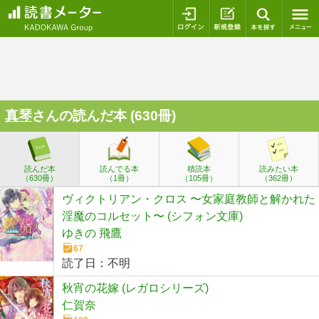
ログイン
新規登録
本を探
真琴
さんの読んだ本 (630冊)
読んだ本
読んでる本
積読本
読みたい本
（630冊）
（1冊）
（105冊）
（362冊）
ヴィクトリアン・クロス 〜女家庭教師と解かれた
淫魔のコルセット〜 (シフォン文庫)
ゆきの 飛鷹
67
読了日：
不明
秋宵の花嫁 (レガロシリーズ)
仁賀奈