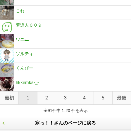
これ
夢追人００９
ワニ🐊
ソルティ
くんぴー
hkkirmks-_-
最初
1
2
3
4
5
最後
全91件中 1-20 件を表示
寒っ！！さんのページに戻る