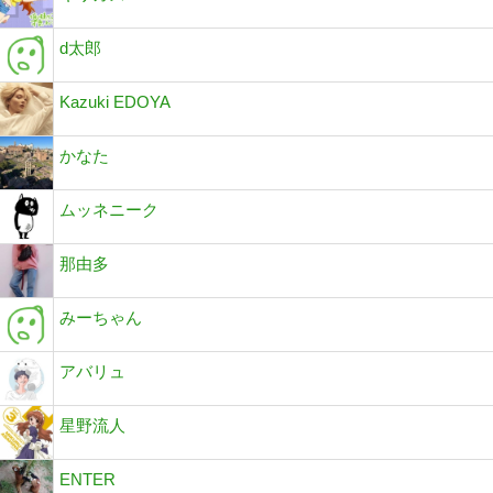
d太郎
Kazuki EDOYA
かなた
ムッネニーク
那由多
みーちゃん
アバリュ
星野流人
ENTER