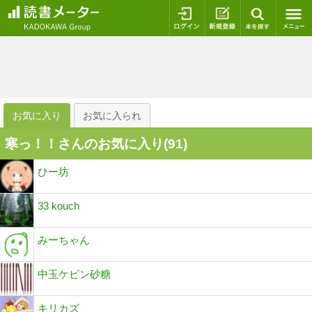
ログイン
新規登録
本を探
お気に入り
お気に入られ
寒っ！！さんのお気に入り(
91
)
ひー坊
33 kouch
みーちゃん
中玉ケビン砂糖
キリカズ