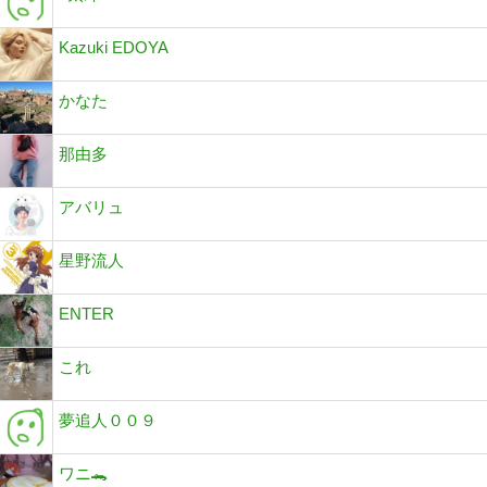
Kazuki EDOYA
かなた
那由多
アバリュ
星野流人
ENTER
これ
夢追人００９
ワニ🐊