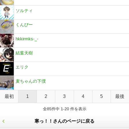
ソルティ
くんぴー
hkkirmks-_-
結葉天樹
エリク
麦ちゃんの下僕
最初
1
2
3
4
5
最後
全85件中 1-20 件を表示
寒っ！！さんのページに戻る