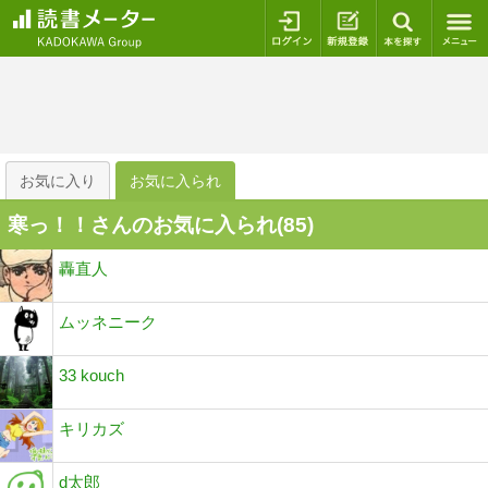
ログイン
新規登録
本を探
お気に入り
お気に入られ
寒っ！！さんのお気に入られ(
85
)
轟直人
ムッネニーク
33 kouch
キリカズ
d太郎