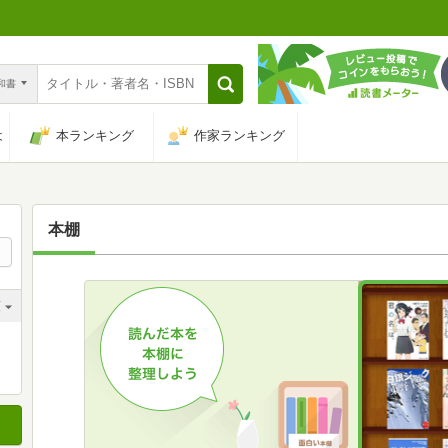
n和書
は
本ランキング
作家ランキング
本棚
順
順
順
順
順