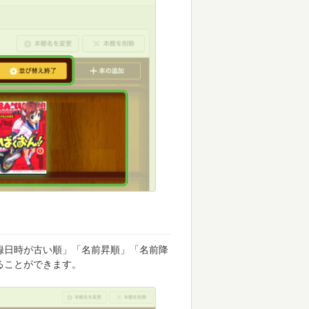
録日時が古い順」「名前昇順」「名前降
ることができます。