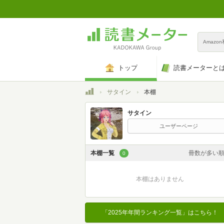
Amazo
トップ
読書メーターと
トップ
サタイン
本棚
サタイン
ユーザーページ
本棚一覧
冊数が多い
0
カスタム
本棚はありません
登録日時が新しい
登録日時が古い
「2025年年間ランキング一覧」はこちら！
名前昇